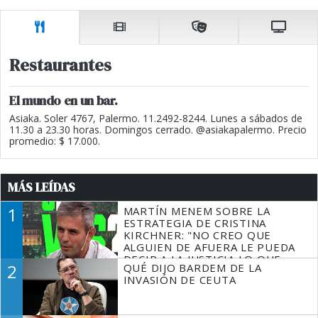
Restaurantes
El mundo en un bar.
Asiaka. Soler 4767, Palermo. 11.2492-8244. Lunes a sábados de
11.30 a 23.30 horas. Domingos cerrado. @asiakapalermo. Precio
promedio: $ 17.000.
MÁS LEÍDAS
1
MARTÍN MENEM SOBRE LA
ESTRATEGIA DE CRISTINA
KIRCHNER: "NO CREO QUE
ALGUIEN DE AFUERA LE PUEDA
DECIR A LA JUSTICIA LO QUE
2
QUÉ DIJO BARDEM DE LA
TIENE QUE HACER"
INVASIÓN DE CEUTA