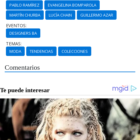
PABLO RAMÍREZ
EVANGELINA BOMPAROLA
MARTÍN CHURBA
LUCÍA CHAIN
GUILLERMO AZAR
EVENTOS:
DESIGNERS BA
TEMAS:
MODA
TENDENCIAS
COLECCIONES
Comentarios