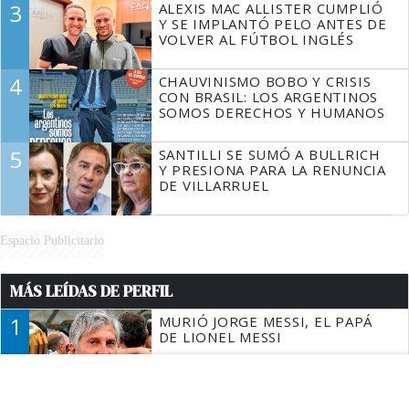
3
ALEXIS MAC ALLISTER CUMPLIÓ
Y SE IMPLANTÓ PELO ANTES DE
VOLVER AL FÚTBOL INGLÉS
4
CHAUVINISMO BOBO Y CRISIS
CON BRASIL: LOS ARGENTINOS
SOMOS DERECHOS Y HUMANOS
5
SANTILLI SE SUMÓ A BULLRICH
Y PRESIONA PARA LA RENUNCIA
DE VILLARRUEL
Espacio Publicitario
MÁS LEÍDAS DE PERFIL
1
MURIÓ JORGE MESSI, EL PAPÁ
DE LIONEL MESSI
2
LA ROSADA BUSCA CULPABLES