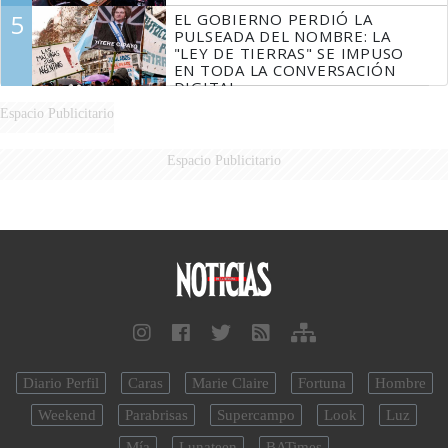
5
EL GOBIERNO PERDIÓ LA
PULSEADA DEL NOMBRE: LA
"LEY DE TIERRAS" SE IMPUSO
EN TODA LA CONVERSACIÓN
DIGITAL
Espacio Publicitario
Espacio Publicitario
Diario Perfil
Caras
Marie Claire
Fortuna
Hombre
Weekend
Parabrisas
Supercampo
Look
Luz
Mía
Lunateen
BATimes