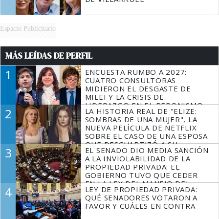
Espacio Publicitario
MÁS LEÍDAS DE PERFIL
1
ENCUESTA RUMBO A 2027:
CUATRO CONSULTORAS
MIDIERON EL DESGASTE DE
MILEI Y LA CRISIS DE
LIDERAZGO EN EL PERONISMO
2
LA HISTORIA REAL DE "ELIZE:
SOMBRAS DE UNA MUJER", LA
NUEVA PELÍCULA DE NETFLIX
SOBRE EL CASO DE UNA ESPOSA
QUE DESCUARTIZÓ A SU
3
EL SENADO DIO MEDIA SANCIÓN
MARIDO
A LA INVIOLABILIDAD DE LA
PROPIEDAD PRIVADA: EL
GOBIERNO TUVO QUE CEDER
EN LA LEY DEL MANEJO DEL
4
LEY DE PROPIEDAD PRIVADA:
FUEGO
QUÉ SENADORES VOTARON A
FAVOR Y CUÁLES EN CONTRA