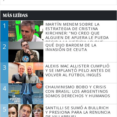
MÁS LEÍDAS
1
MARTÍN MENEM SOBRE LA
ESTRATEGIA DE CRISTINA
KIRCHNER: "NO CREO QUE
ALGUIEN DE AFUERA LE PUEDA
DECIR A LA JUSTICIA LO QUE
2
QUÉ DIJO BARDEM DE LA
TIENE QUE HACER"
INVASIÓN DE CEUTA
3
ALEXIS MAC ALLISTER CUMPLIÓ
Y SE IMPLANTÓ PELO ANTES DE
VOLVER AL FÚTBOL INGLÉS
4
CHAUVINISMO BOBO Y CRISIS
CON BRASIL: LOS ARGENTINOS
SOMOS DERECHOS Y HUMANOS
5
SANTILLI SE SUMÓ A BULLRICH
Y PRESIONA PARA LA RENUNCIA
DE VILLARRUEL