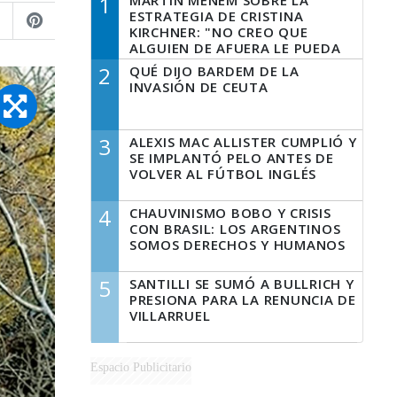
1
MARTÍN MENEM SOBRE LA
ESTRATEGIA DE CRISTINA
KIRCHNER: "NO CREO QUE
ALGUIEN DE AFUERA LE PUEDA
DECIR A LA JUSTICIA LO QUE
2
QUÉ DIJO BARDEM DE LA
TIENE QUE HACER"
INVASIÓN DE CEUTA
3
ALEXIS MAC ALLISTER CUMPLIÓ Y
SE IMPLANTÓ PELO ANTES DE
VOLVER AL FÚTBOL INGLÉS
4
CHAUVINISMO BOBO Y CRISIS
CON BRASIL: LOS ARGENTINOS
SOMOS DERECHOS Y HUMANOS
5
SANTILLI SE SUMÓ A BULLRICH Y
PRESIONA PARA LA RENUNCIA DE
VILLARRUEL
Espacio Publicitario