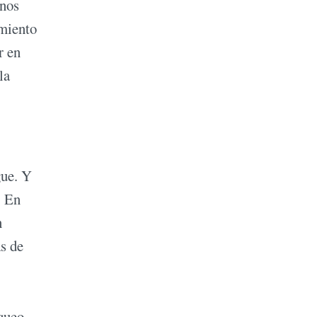
enos
amiento
r en
la
gue. Y
. En
n
s de
queo