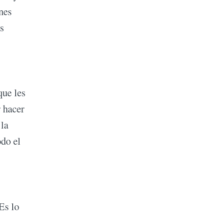
nes
s
que les
 hacer
 la
odo el
Es lo