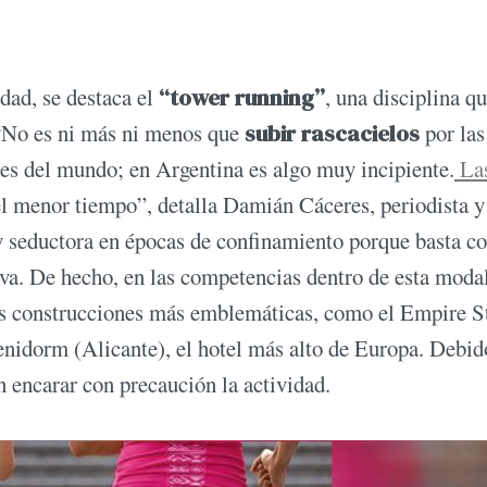
idad, se destaca el
“tower running”
, una disciplina q
. “No es ni más ni menos que
subir rascacielos
por las
res del mundo; en Argentina es algo muy incipiente.
La
el menor tiempo”, detalla Damián Cáceres, periodista y
uy seductora en épocas de confinamiento porque basta c
viva. De hecho, en las competencias dentro de esta moda
e las construcciones más emblemáticas, como el Empire S
nidorm (Alicante), el hotel más alto de Europa. Debid
n encarar con precaución la actividad.