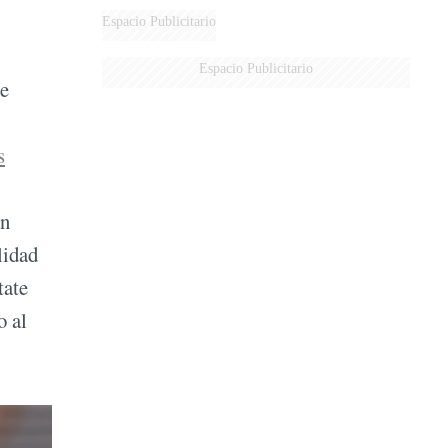
AÉREA
Espacio Publicitario
Espacio Publicitario
ue
s
on
lidad
tate
o al