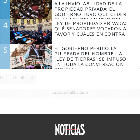
A LA INVIOLABILIDAD DE LA
PROPIEDAD PRIVADA: EL
GOBIERNO TUVO QUE CEDER
EN LA LEY DEL MANEJO DEL
4
LEY DE PROPIEDAD PRIVADA:
FUEGO
QUÉ SENADORES VOTARON A
FAVOR Y CUÁLES EN CONTRA
5
EL GOBIERNO PERDIÓ LA
PULSEADA DEL NOMBRE: LA
"LEY DE TIERRAS" SE IMPUSO
EN TODA LA CONVERSACIÓN
DIGITAL
Espacio Publicitario
Espacio Publicitario