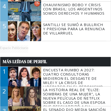
4
CHAUVINISMO BOBO Y CRISIS
CON BRASIL: LOS ARGENTINOS
SOMOS DERECHOS Y HUMANOS
5
SANTILLI SE SUMÓ A BULLRICH
Y PRESIONA PARA LA RENUNCIA
DE VILLARRUEL
Espacio Publicitario
MÁS LEÍDAS DE PERFIL
1
ENCUESTA RUMBO A 2027:
CUATRO CONSULTORAS
MIDIERON EL DESGASTE DE
MILEI Y LA CRISIS DE
LIDERAZGO EN EL PERONISMO
2
LA HISTORIA REAL DE "ELIZE:
SOMBRAS DE UNA MUJER", LA
NUEVA PELÍCULA DE NETFLIX
SOBRE EL CASO DE UNA ESPOSA
QUE DESCUARTIZÓ A SU
3
EL SENADO DIO MEDIA SANCIÓN
MARIDO