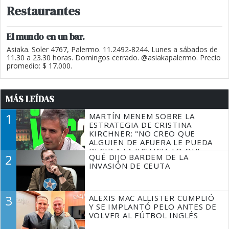
Restaurantes
El mundo en un bar.
Asiaka. Soler 4767, Palermo. 11.2492-8244. Lunes a sábados de
11.30 a 23.30 horas. Domingos cerrado. @asiakapalermo. Precio
promedio: $ 17.000.
MÁS LEÍDAS
1
MARTÍN MENEM SOBRE LA
ESTRATEGIA DE CRISTINA
KIRCHNER: "NO CREO QUE
ALGUIEN DE AFUERA LE PUEDA
DECIR A LA JUSTICIA LO QUE
2
QUÉ DIJO BARDEM DE LA
TIENE QUE HACER"
INVASIÓN DE CEUTA
3
ALEXIS MAC ALLISTER CUMPLIÓ
Y SE IMPLANTÓ PELO ANTES DE
VOLVER AL FÚTBOL INGLÉS