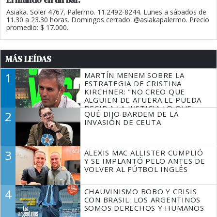
Asiaka. Soler 4767, Palermo. 11.2492-8244. Lunes a sábados de
11.30 a 23.30 horas. Domingos cerrado. @asiakapalermo. Precio
promedio: $ 17.000.
MÁS LEÍDAS
1
MARTÍN MENEM SOBRE LA
ESTRATEGIA DE CRISTINA
KIRCHNER: "NO CREO QUE
ALGUIEN DE AFUERA LE PUEDA
DECIR A LA JUSTICIA LO QUE
2
QUÉ DIJO BARDEM DE LA
TIENE QUE HACER"
INVASIÓN DE CEUTA
3
ALEXIS MAC ALLISTER CUMPLIÓ
Y SE IMPLANTÓ PELO ANTES DE
VOLVER AL FÚTBOL INGLÉS
4
CHAUVINISMO BOBO Y CRISIS
CON BRASIL: LOS ARGENTINOS
SOMOS DERECHOS Y HUMANOS