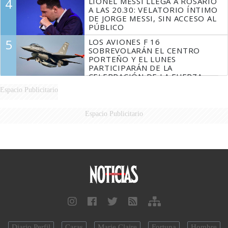
4
LIONEL MESSI LLEGA A ROSARIO
A LAS 20.30: VELATORIO ÍNTIMO
DE JORGE MESSI, SIN ACCESO AL
PÚBLICO
5
LOS AVIONES F 16
SOBREVOLARÁN EL CENTRO
PORTEÑO Y EL LUNES
PARTICIPARÁN DE LA
CELEBRACIÓN DE LA FUERZA
AÉREA
Espacio Publicitario
Espacio Publicitario
Diario Perfil
Caras
Marie Claire
Fortuna
Hombre