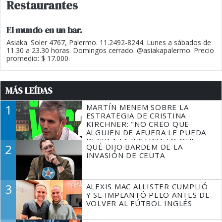
Restaurantes
El mundo en un bar.
Asiaka. Soler 4767, Palermo. 11.2492-8244. Lunes a sábados de
11.30 a 23.30 horas. Domingos cerrado. @asiakapalermo. Precio
promedio: $ 17.000.
MÁS LEÍDAS
1
MARTÍN MENEM SOBRE LA
ESTRATEGIA DE CRISTINA
KIRCHNER: "NO CREO QUE
ALGUIEN DE AFUERA LE PUEDA
DECIR A LA JUSTICIA LO QUE
2
QUÉ DIJO BARDEM DE LA
TIENE QUE HACER"
INVASIÓN DE CEUTA
3
ALEXIS MAC ALLISTER CUMPLIÓ
Y SE IMPLANTÓ PELO ANTES DE
VOLVER AL FÚTBOL INGLÉS