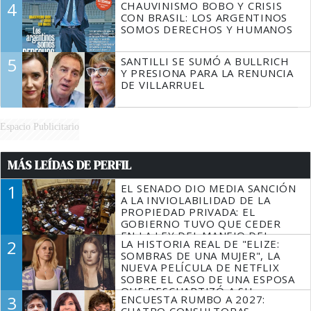
4
CHAUVINISMO BOBO Y CRISIS
CON BRASIL: LOS ARGENTINOS
SOMOS DERECHOS Y HUMANOS
5
SANTILLI SE SUMÓ A BULLRICH
Y PRESIONA PARA LA RENUNCIA
DE VILLARRUEL
Espacio Publicitario
MÁS LEÍDAS DE PERFIL
1
EL SENADO DIO MEDIA SANCIÓN
A LA INVIOLABILIDAD DE LA
PROPIEDAD PRIVADA: EL
GOBIERNO TUVO QUE CEDER
EN LA LEY DEL MANEJO DEL
2
LA HISTORIA REAL DE "ELIZE:
FUEGO
SOMBRAS DE UNA MUJER", LA
NUEVA PELÍCULA DE NETFLIX
SOBRE EL CASO DE UNA ESPOSA
QUE DESCUARTIZÓ A SU
3
ENCUESTA RUMBO A 2027:
MARIDO