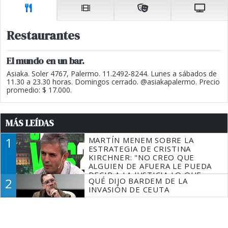
Restaurantes
El mundo en un bar.
Asiaka. Soler 4767, Palermo. 11.2492-8244. Lunes a sábados de
11.30 a 23.30 horas. Domingos cerrado. @asiakapalermo. Precio
promedio: $ 17.000.
MÁS LEÍDAS
1
MARTÍN MENEM SOBRE LA
ESTRATEGIA DE CRISTINA
KIRCHNER: "NO CREO QUE
ALGUIEN DE AFUERA LE PUEDA
DECIR A LA JUSTICIA LO QUE
2
QUÉ DIJO BARDEM DE LA
TIENE QUE HACER"
INVASIÓN DE CEUTA
3
ALEXIS MAC ALLISTER CUMPLIÓ