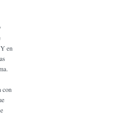
y
e
 Y en
as
uma.
a con
ue
de