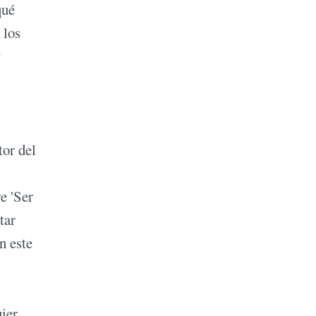
qué
 los
y
tor del
e 'Ser
tar
n este
uier