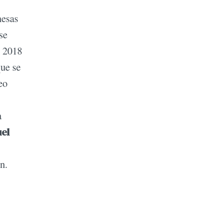
mesas
se
n 2018
que se
eo
a
el
n.