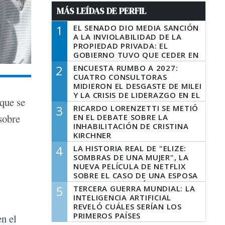
MÁS LEÍDAS DE PERFIL
1
EL SENADO DIO MEDIA SANCIÓN
A LA INVIOLABILIDAD DE LA
PROPIEDAD PRIVADA: EL
GOBIERNO TUVO QUE CEDER EN
LA LEY DEL MANEJO DEL FUEGO
2
ENCUESTA RUMBO A 2027:
CUATRO CONSULTORAS
MIDIERON EL DESGASTE DE MILEI
Y LA CRISIS DE LIDERAZGO EN EL
que se
PERONISMO
3
RICARDO LORENZETTI SE METIÓ
sobre
EN EL DEBATE SOBRE LA
INHABILITACIÓN DE CRISTINA
KIRCHNER
4
LA HISTORIA REAL DE "ELIZE:
SOMBRAS DE UNA MUJER", LA
NUEVA PELÍCULA DE NETFLIX
SOBRE EL CASO DE UNA ESPOSA
QUE DESCUARTIZÓ A SU
5
TERCERA GUERRA MUNDIAL: LA
MARIDO
INTELIGENCIA ARTIFICIAL
REVELÓ CUÁLES SERÍAN LOS
PRIMEROS PAÍSES
en el
LATINOAMERICANOS EN SER