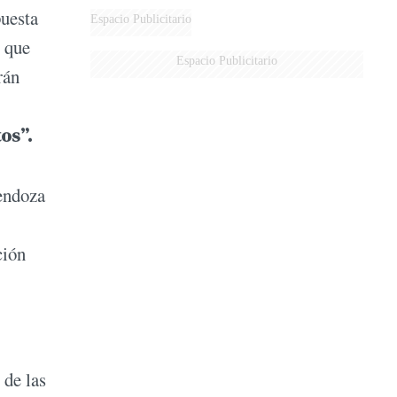
puesta
DERROTADOS
Espacio Publicitario
s que
Espacio Publicitario
rán
os”.
endoza
ción
 de las