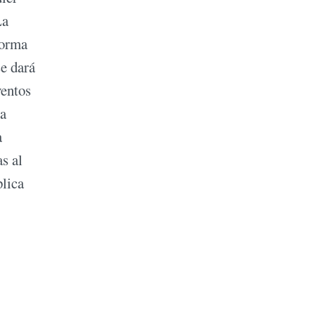
La
forma
se dará
ventos
la
a
s al
plica