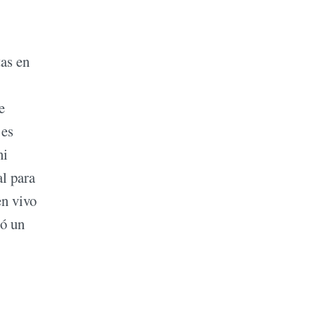
tas en
e
 es
ni
l para
en vivo
ió un