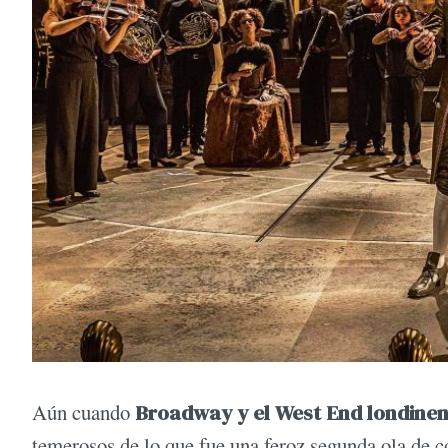
Aún cuando
Broadway y el West End londine
temerosos de lo que fue una feroz segunda ola de c