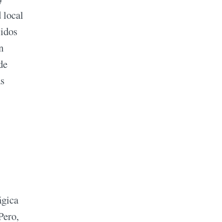
 local
cidos
n
de
as
ágica
Pero,