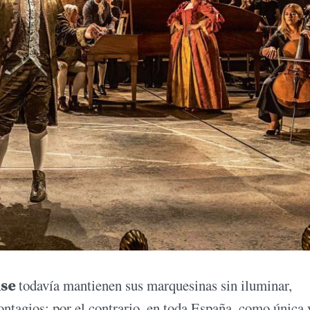
nse
todavía mantienen sus marquesinas sin iluminar,
ontagios; por el contrario, en toda España, como única 