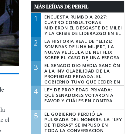
MÁS LEÍDAS DE PERFIL
1
ENCUESTA RUMBO A 2027:
CUATRO CONSULTORAS
MIDIERON EL DESGASTE DE MILEI
Y LA CRISIS DE LIDERAZGO EN EL
PERONISMO
2
LA HISTORIA REAL DE "ELIZE:
SOMBRAS DE UNA MUJER", LA
NUEVA PELÍCULA DE NETFLIX
SOBRE EL CASO DE UNA ESPOSA
QUE DESCUARTIZÓ A SU
3
EL SENADO DIO MEDIA SANCIÓN
MARIDO
A LA INVIOLABILIDAD DE LA
PROPIEDAD PRIVADA: EL
GOBIERNO TUVO QUE CEDER EN
LA LEY DEL MANEJO DEL FUEGO
de
4
LEY DE PROPIEDAD PRIVADA:
QUÉ SENADORES VOTARON A
FAVOR Y CUÁLES EN CONTRA
 la
5
EL GOBIERNO PERDIÓ LA
e el
PULSEADA DEL NOMBRE: LA "LEY
DE TIERRAS" SE IMPUSO EN
s
TODA LA CONVERSACIÓN
DIGITAL