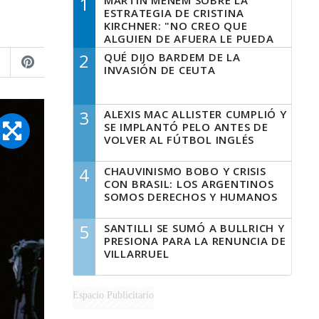
1
MARTÍN MENEM SOBRE LA
ESTRATEGIA DE CRISTINA
KIRCHNER: "NO CREO QUE
ALGUIEN DE AFUERA LE PUEDA
DECIR A LA JUSTICIA LO QUE
2
QUÉ DIJO BARDEM DE LA
TIENE QUE HACER"
INVASIÓN DE CEUTA
3
ALEXIS MAC ALLISTER CUMPLIÓ Y
SE IMPLANTÓ PELO ANTES DE
VOLVER AL FÚTBOL INGLÉS
4
CHAUVINISMO BOBO Y CRISIS
CON BRASIL: LOS ARGENTINOS
SOMOS DERECHOS Y HUMANOS
5
SANTILLI SE SUMÓ A BULLRICH Y
PRESIONA PARA LA RENUNCIA DE
VILLARRUEL
Espacio Publicitario