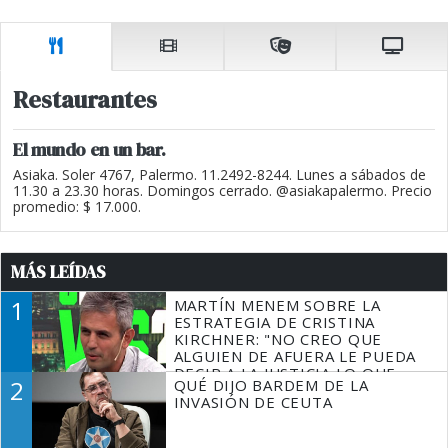
Restaurantes
El mundo en un bar.
Asiaka. Soler 4767, Palermo. 11.2492-8244. Lunes a sábados de
11.30 a 23.30 horas. Domingos cerrado. @asiakapalermo. Precio
promedio: $ 17.000.
MÁS LEÍDAS
1
MARTÍN MENEM SOBRE LA
ESTRATEGIA DE CRISTINA
KIRCHNER: "NO CREO QUE
ALGUIEN DE AFUERA LE PUEDA
DECIR A LA JUSTICIA LO QUE
2
QUÉ DIJO BARDEM DE LA
TIENE QUE HACER"
INVASIÓN DE CEUTA