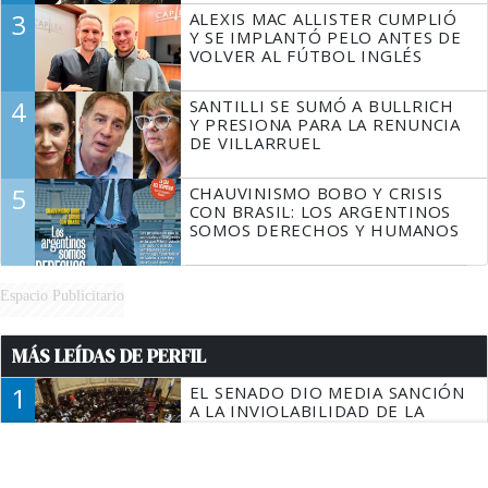
3
ALEXIS MAC ALLISTER CUMPLIÓ
Y SE IMPLANTÓ PELO ANTES DE
VOLVER AL FÚTBOL INGLÉS
4
SANTILLI SE SUMÓ A BULLRICH
Y PRESIONA PARA LA RENUNCIA
DE VILLARRUEL
5
CHAUVINISMO BOBO Y CRISIS
CON BRASIL: LOS ARGENTINOS
SOMOS DERECHOS Y HUMANOS
Espacio Publicitario
MÁS LEÍDAS DE PERFIL
1
EL SENADO DIO MEDIA SANCIÓN
A LA INVIOLABILIDAD DE LA
PROPIEDAD PRIVADA: EL
GOBIERNO TUVO QUE CEDER
EN LA LEY DEL MANEJO DEL
2
ENCUESTA RUMBO A 2027:
FUEGO