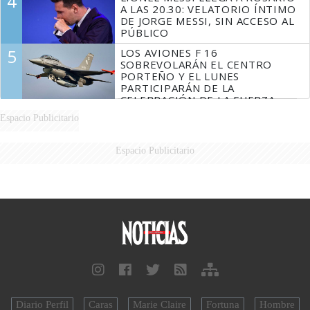
4
A LAS 20.30: VELATORIO ÍNTIMO
DE JORGE MESSI, SIN ACCESO AL
PÚBLICO
5
LOS AVIONES F 16
SOBREVOLARÁN EL CENTRO
PORTEÑO Y EL LUNES
PARTICIPARÁN DE LA
CELEBRACIÓN DE LA FUERZA
AÉREA
Espacio Publicitario
Espacio Publicitario
Diario Perfil
Caras
Marie Claire
Fortuna
Hombre