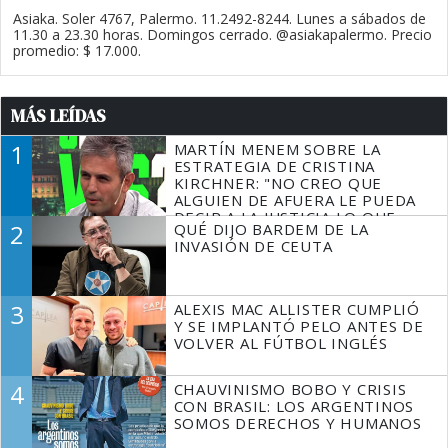
Asiaka. Soler 4767, Palermo. 11.2492-8244. Lunes a sábados de
11.30 a 23.30 horas. Domingos cerrado. @asiakapalermo. Precio
promedio: $ 17.000.
MÁS LEÍDAS
1
MARTÍN MENEM SOBRE LA
ESTRATEGIA DE CRISTINA
KIRCHNER: "NO CREO QUE
ALGUIEN DE AFUERA LE PUEDA
DECIR A LA JUSTICIA LO QUE
2
QUÉ DIJO BARDEM DE LA
TIENE QUE HACER"
INVASIÓN DE CEUTA
3
ALEXIS MAC ALLISTER CUMPLIÓ
Y SE IMPLANTÓ PELO ANTES DE
VOLVER AL FÚTBOL INGLÉS
4
CHAUVINISMO BOBO Y CRISIS
CON BRASIL: LOS ARGENTINOS
SOMOS DERECHOS Y HUMANOS