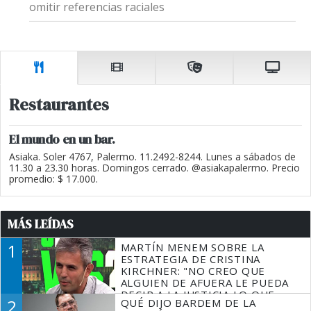
omitir referencias raciales
Restaurantes
El mundo en un bar.
Asiaka. Soler 4767, Palermo. 11.2492-8244. Lunes a sábados de
11.30 a 23.30 horas. Domingos cerrado. @asiakapalermo. Precio
promedio: $ 17.000.
MÁS LEÍDAS
1
MARTÍN MENEM SOBRE LA
ESTRATEGIA DE CRISTINA
KIRCHNER: "NO CREO QUE
ALGUIEN DE AFUERA LE PUEDA
DECIR A LA JUSTICIA LO QUE
2
QUÉ DIJO BARDEM DE LA
TIENE QUE HACER"