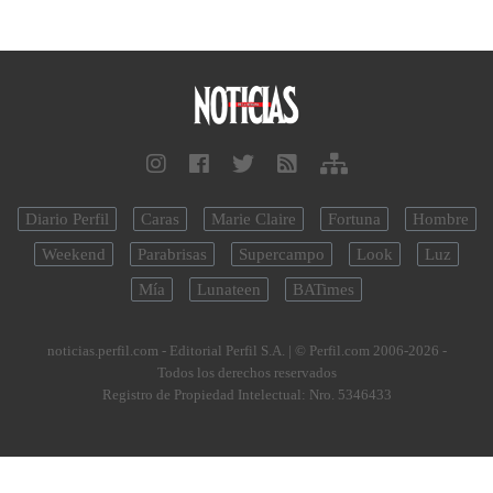
Diario Perfil
Caras
Marie Claire
Fortuna
Hombre
Weekend
Parabrisas
Supercampo
Look
Luz
Mía
Lunateen
BATimes
noticias.perfil.com - Editorial Perfil S.A.
| © Perfil.com 2006-2026 -
Todos los derechos reservados
Registro de Propiedad Intelectual: Nro. 5346433