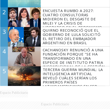
2
ENCUESTA RUMBO A 2027:
CUATRO CONSULTORAS
MIDIERON EL DESGASTE DE
MILEI Y LA CRISIS DE
LIDERAZGO EN EL PERONISMO
3
QUIRNO RECONOCIÓ QUE EL
GOBIERNO DE LULA SOLICITÓ
EL RETIRO DEL EMBAJADOR
ARGENTINO EN BRASIL
4
CACHANOSKY RENUNCIÓ A UNA
FUNDACIÓN PORQUE "SE HA
TRANSFORMADO EN UNA
ESPECIE DE INSTITUTO PATRIA
INCONDICIONAL DE LA GESTIÓN
5
TERCERA GUERRA MUNDIAL: LA
DE MILEI"
INTELIGENCIA ARTIFICIAL
REVELÓ CUÁLES SERÍAN LOS
PRIMEROS PAÍSES
LATINOAMERICANOS EN SER
DERROTADOS
Espacio Publicitario
Espacio Publicitario