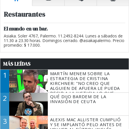
Restaurantes
El mundo en un bar.
Asiaka. Soler 4767, Palermo. 11.2492-8244. Lunes a sábados de
11.30 a 23.30 horas. Domingos cerrado. @asiakapalermo. Precio
promedio: $ 17.000.
MÁS LEÍDAS
1
MARTÍN MENEM SOBRE LA
ESTRATEGIA DE CRISTINA
KIRCHNER: "NO CREO QUE
ALGUIEN DE AFUERA LE PUEDA
DECIR A LA JUSTICIA LO QUE
2
QUÉ DIJO BARDEM DE LA
TIENE QUE HACER"
INVASIÓN DE CEUTA
3
ALEXIS MAC ALLISTER CUMPLIÓ
Y SE IMPLANTÓ PELO ANTES DE