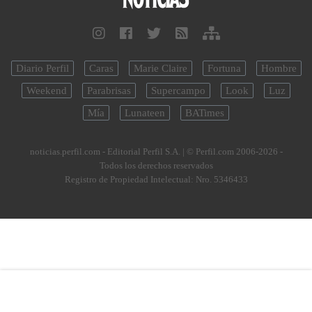
Diario Perfil
Caras
Marie Claire
Fortuna
Hombre
Weekend
Parabrisas
Supercampo
Look
Luz
Mía
Lunateen
BATimes
noticias.perfil.com - Editorial Perfil S.A.
| © Perfil.com 2006-2026 -
Todos los derechos reservados
Registro de Propiedad Intelectual: Nro. 5346433