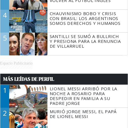
VOLVER AL FÚTBOL INGLÉS
4
CHAUVINISMO BOBO Y CRISIS
CON BRASIL: LOS ARGENTINOS
SOMOS DERECHOS Y HUMANOS
5
SANTILLI SE SUMÓ A BULLRICH
Y PRESIONA PARA LA RENUNCIA
DE VILLARRUEL
Espacio Publicitario
MÁS LEÍDAS DE PERFIL
1
LIONEL MESSI ARRIBÓ POR LA
NOCHE A ROSARIO PARA
DESPEDIR EN FAMILIA A SU
PADRE JORGE
2
MURIÓ JORGE MESSI, EL PAPÁ
DE LIONEL MESSI