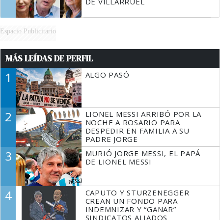
DE VILLARRUEL
Espacio Publicitario
MÁS LEÍDAS DE PERFIL
1
ALGO PASÓ
2
LIONEL MESSI ARRIBÓ POR LA
NOCHE A ROSARIO PARA
DESPEDIR EN FAMILIA A SU
PADRE JORGE
3
MURIÓ JORGE MESSI, EL PAPÁ
DE LIONEL MESSI
4
CAPUTO Y STURZENEGGER
CREAN UN FONDO PARA
INDEMNIZAR Y “GANAR”
SINDICATOS ALIADOS