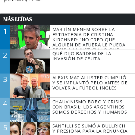
MÁS LEÍDAS
1
MARTÍN MENEM SOBRE LA
ESTRATEGIA DE CRISTINA
KIRCHNER: "NO CREO QUE
ALGUIEN DE AFUERA LE PUEDA
DECIR A LA JUSTICIA LO QUE
2
QUÉ DIJO BARDEM DE LA
TIENE QUE HACER"
INVASIÓN DE CEUTA
3
ALEXIS MAC ALLISTER CUMPLIÓ
Y SE IMPLANTÓ PELO ANTES DE
VOLVER AL FÚTBOL INGLÉS
4
CHAUVINISMO BOBO Y CRISIS
CON BRASIL: LOS ARGENTINOS
SOMOS DERECHOS Y HUMANOS
5
SANTILLI SE SUMÓ A BULLRICH
Y PRESIONA PARA LA RENUNCIA