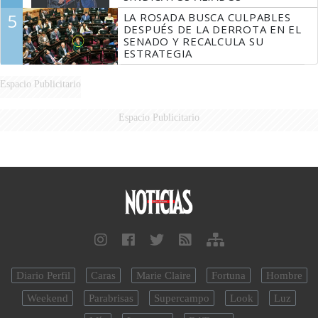
5
LA ROSADA BUSCA CULPABLES
DESPUÉS DE LA DERROTA EN EL
SENADO Y RECALCULA SU
ESTRATEGIA
Espacio Publicitario
Espacio Publicitario
Diario Perfil
Caras
Marie Claire
Fortuna
Hombre
Weekend
Parabrisas
Supercampo
Look
Luz