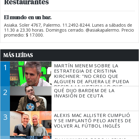
Restaurantes
El mundo en un bar.
Asiaka. Soler 4767, Palermo. 11.2492-8244. Lunes a sábados de
11.30 a 23.30 horas. Domingos cerrado. @asiakapalermo. Precio
promedio: $ 17.000.
MÁS LEÍDAS
1
MARTÍN MENEM SOBRE LA
ESTRATEGIA DE CRISTINA
KIRCHNER: "NO CREO QUE
ALGUIEN DE AFUERA LE PUEDA
DECIR A LA JUSTICIA LO QUE
2
QUÉ DIJO BARDEM DE LA
TIENE QUE HACER"
INVASIÓN DE CEUTA
3
ALEXIS MAC ALLISTER CUMPLIÓ
Y SE IMPLANTÓ PELO ANTES DE
VOLVER AL FÚTBOL INGLÉS