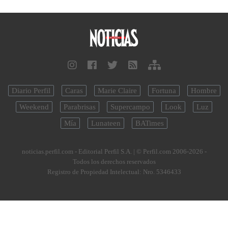
Diario Perfil
Caras
Marie Claire
Fortuna
Hombre
Weekend
Parabrisas
Supercampo
Look
Luz
Mía
Lunateen
BATimes
noticias.perfil.com - Editorial Perfil S.A.
| © Perfil.com 2006-2026 -
Todos los derechos reservados
Registro de Propiedad Intelectual: Nro. 5346433