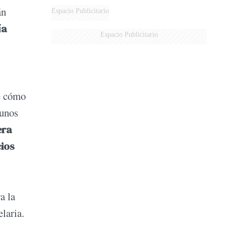
MARIDO
án
Espacio Publicitario
ía
Espacio Publicitario
de cómo
gunos
era
cios
a la
laria.