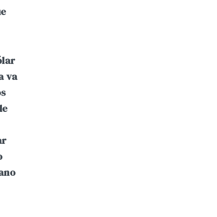
ue
ólar
a va
os
de
ar
o
iano