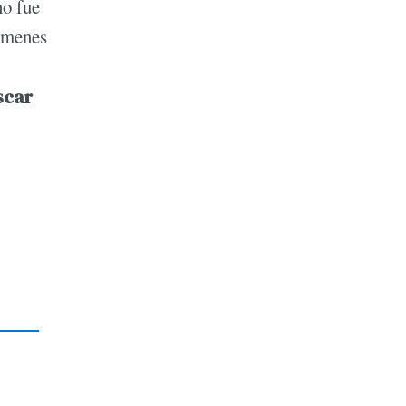
no fue
gímenes
scar