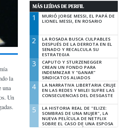
MÁS LEÍDAS DE PERFIL
1
MURIÓ JORGE MESSI, EL PAPÁ DE
LIONEL MESSI, EN ROSARIO
2
LA ROSADA BUSCA CULPABLES
DESPUÉS DE LA DERROTA EN EL
SENADO Y RECALCULA SU
ESTRATEGIA
3
CAPUTO Y STURZENEGGER
CREAN UN FONDO PARA
omía
INDEMNIZAR Y “GANAR”
ndo la
SINDICATOS ALIADOS
4
LA NARRATIVA LIBERTARIA CRUJE
e una
EN LAS REDES Y MILEI SUFRE LAS
CONSECUENCIAS DEL DESGASTE
os. Un
gadas.
5
LA HISTORIA REAL DE "ELIZE:
SOMBRAS DE UNA MUJER", LA
NUEVA PELÍCULA DE NETFLIX
SOBRE EL CASO DE UNA ESPOSA
QUE DESCUARTIZÓ A SU