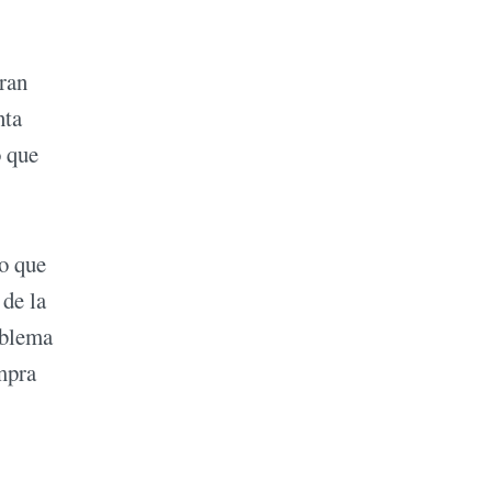
tran
nta
o que
go que
 de la
oblema
ompra