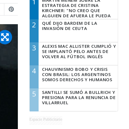
1
MARTÍN MENEM SOBRE LA
ESTRATEGIA DE CRISTINA
KIRCHNER: "NO CREO QUE
ALGUIEN DE AFUERA LE PUEDA
DECIR A LA JUSTICIA LO QUE
2
QUÉ DIJO BARDEM DE LA
TIENE QUE HACER"
INVASIÓN DE CEUTA
3
ALEXIS MAC ALLISTER CUMPLIÓ Y
SE IMPLANTÓ PELO ANTES DE
VOLVER AL FÚTBOL INGLÉS
4
CHAUVINISMO BOBO Y CRISIS
CON BRASIL: LOS ARGENTINOS
SOMOS DERECHOS Y HUMANOS
5
SANTILLI SE SUMÓ A BULLRICH Y
PRESIONA PARA LA RENUNCIA DE
VILLARRUEL
Espacio Publicitario