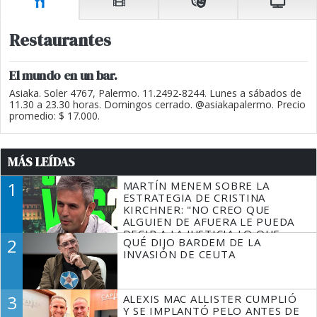
Restaurantes
El mundo en un bar.
Asiaka. Soler 4767, Palermo. 11.2492-8244. Lunes a sábados de
11.30 a 23.30 horas. Domingos cerrado. @asiakapalermo. Precio
promedio: $ 17.000.
MÁS LEÍDAS
1
MARTÍN MENEM SOBRE LA
ESTRATEGIA DE CRISTINA
KIRCHNER: "NO CREO QUE
ALGUIEN DE AFUERA LE PUEDA
DECIR A LA JUSTICIA LO QUE
2
QUÉ DIJO BARDEM DE LA
TIENE QUE HACER"
INVASIÓN DE CEUTA
3
ALEXIS MAC ALLISTER CUMPLIÓ
Y SE IMPLANTÓ PELO ANTES DE