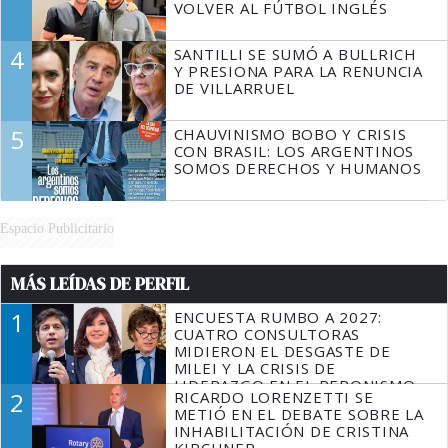
VOLVER AL FÚTBOL INGLÉS
4
SANTILLI SE SUMÓ A BULLRICH
Y PRESIONA PARA LA RENUNCIA
DE VILLARRUEL
5
CHAUVINISMO BOBO Y CRISIS
CON BRASIL: LOS ARGENTINOS
SOMOS DERECHOS Y HUMANOS
Espacio Publicitario
MÁS LEÍDAS DE PERFIL
1
ENCUESTA RUMBO A 2027:
CUATRO CONSULTORAS
MIDIERON EL DESGASTE DE
MILEI Y LA CRISIS DE
LIDERAZGO EN EL PERONISMO
2
RICARDO LORENZETTI SE
METIÓ EN EL DEBATE SOBRE LA
INHABILITACIÓN DE CRISTINA
KIRCHNER