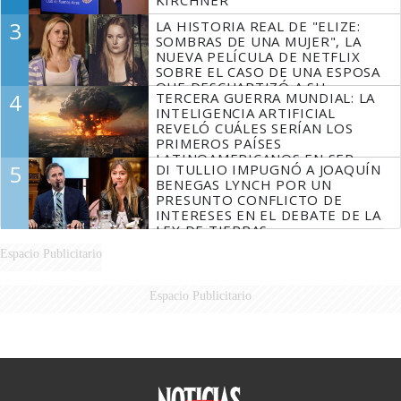
3
LA HISTORIA REAL DE "ELIZE:
SOMBRAS DE UNA MUJER", LA
NUEVA PELÍCULA DE NETFLIX
SOBRE EL CASO DE UNA ESPOSA
QUE DESCUARTIZÓ A SU
4
TERCERA GUERRA MUNDIAL: LA
MARIDO
INTELIGENCIA ARTIFICIAL
REVELÓ CUÁLES SERÍAN LOS
PRIMEROS PAÍSES
LATINOAMERICANOS EN SER
5
DI TULLIO IMPUGNÓ A JOAQUÍN
DERROTADOS
BENEGAS LYNCH POR UN
PRESUNTO CONFLICTO DE
INTERESES EN EL DEBATE DE LA
LEY DE TIERRAS
Espacio Publicitario
Espacio Publicitario