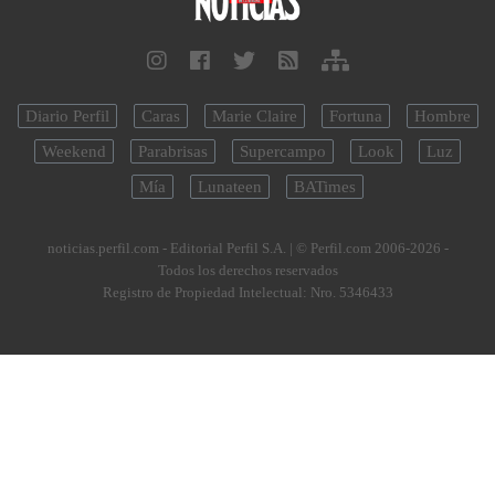
Diario Perfil
Caras
Marie Claire
Fortuna
Hombre
Weekend
Parabrisas
Supercampo
Look
Luz
Mía
Lunateen
BATimes
noticias.perfil.com - Editorial Perfil S.A.
| © Perfil.com 2006-2026 -
Todos los derechos reservados
Registro de Propiedad Intelectual: Nro. 5346433