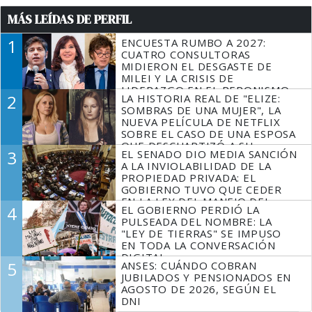
MÁS LEÍDAS DE PERFIL
1
ENCUESTA RUMBO A 2027:
CUATRO CONSULTORAS
MIDIERON EL DESGASTE DE
MILEI Y LA CRISIS DE
LIDERAZGO EN EL PERONISMO
2
LA HISTORIA REAL DE "ELIZE:
SOMBRAS DE UNA MUJER", LA
NUEVA PELÍCULA DE NETFLIX
SOBRE EL CASO DE UNA ESPOSA
QUE DESCUARTIZÓ A SU
3
EL SENADO DIO MEDIA SANCIÓN
MARIDO
A LA INVIOLABILIDAD DE LA
PROPIEDAD PRIVADA: EL
GOBIERNO TUVO QUE CEDER
EN LA LEY DEL MANEJO DEL
4
EL GOBIERNO PERDIÓ LA
FUEGO
PULSEADA DEL NOMBRE: LA
"LEY DE TIERRAS" SE IMPUSO
EN TODA LA CONVERSACIÓN
DIGITAL
5
ANSES: CUÁNDO COBRAN
JUBILADOS Y PENSIONADOS EN
AGOSTO DE 2026, SEGÚN EL
DNI