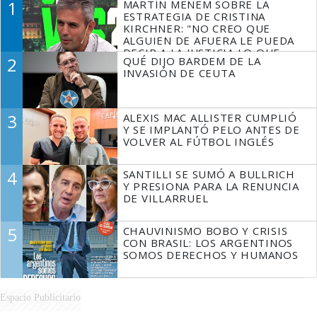
1
MARTÍN MENEM SOBRE LA
ESTRATEGIA DE CRISTINA
KIRCHNER: "NO CREO QUE
ALGUIEN DE AFUERA LE PUEDA
DECIR A LA JUSTICIA LO QUE
2
QUÉ DIJO BARDEM DE LA
TIENE QUE HACER"
INVASIÓN DE CEUTA
3
ALEXIS MAC ALLISTER CUMPLIÓ
Y SE IMPLANTÓ PELO ANTES DE
VOLVER AL FÚTBOL INGLÉS
4
SANTILLI SE SUMÓ A BULLRICH
Y PRESIONA PARA LA RENUNCIA
DE VILLARRUEL
5
CHAUVINISMO BOBO Y CRISIS
CON BRASIL: LOS ARGENTINOS
SOMOS DERECHOS Y HUMANOS
Espacio Publicitario