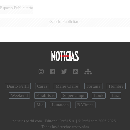
Espacio Publicitario
Espacio Publicitario
Diario Perfil
Caras
Marie Claire
Fortuna
Hombre
Weekend
Parabrisas
Supercampo
Look
Luz
Mía
Lunateen
BATimes
noticias.perfil.com - Editorial Perfil S.A.
| © Perfil.com 2006-2026 -
Todos los derechos reservados