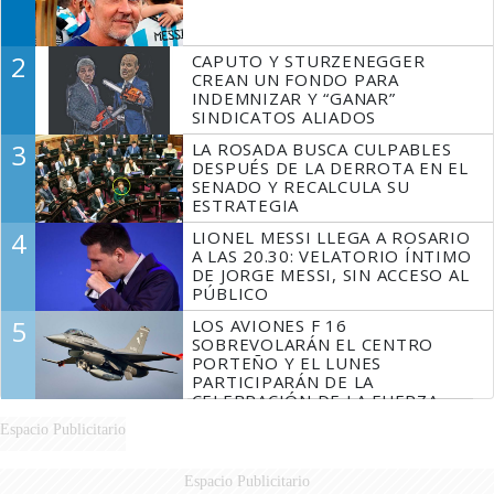
2
CAPUTO Y STURZENEGGER
CREAN UN FONDO PARA
INDEMNIZAR Y “GANAR”
SINDICATOS ALIADOS
3
LA ROSADA BUSCA CULPABLES
DESPUÉS DE LA DERROTA EN EL
SENADO Y RECALCULA SU
ESTRATEGIA
4
LIONEL MESSI LLEGA A ROSARIO
A LAS 20.30: VELATORIO ÍNTIMO
DE JORGE MESSI, SIN ACCESO AL
PÚBLICO
5
LOS AVIONES F 16
SOBREVOLARÁN EL CENTRO
PORTEÑO Y EL LUNES
PARTICIPARÁN DE LA
CELEBRACIÓN DE LA FUERZA
AÉREA
Espacio Publicitario
Espacio Publicitario