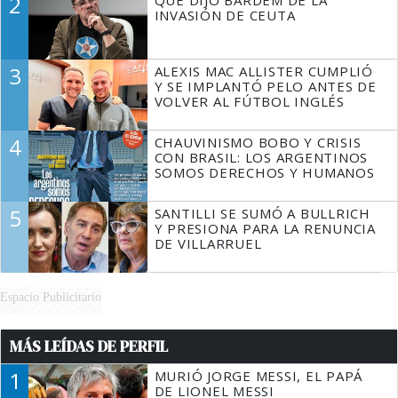
2
TIENE QUE HACER"
INVASIÓN DE CEUTA
3
ALEXIS MAC ALLISTER CUMPLIÓ
Y SE IMPLANTÓ PELO ANTES DE
VOLVER AL FÚTBOL INGLÉS
4
CHAUVINISMO BOBO Y CRISIS
CON BRASIL: LOS ARGENTINOS
SOMOS DERECHOS Y HUMANOS
5
SANTILLI SE SUMÓ A BULLRICH
Y PRESIONA PARA LA RENUNCIA
DE VILLARRUEL
Espacio Publicitario
MÁS LEÍDAS DE PERFIL
1
MURIÓ JORGE MESSI, EL PAPÁ
DE LIONEL MESSI