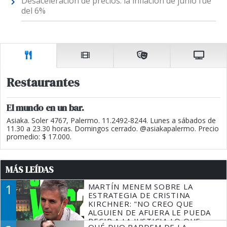
Desaceleración de precios: la inflación de junio fue
del 6%
Restaurantes
El mundo en un bar.
Asiaka. Soler 4767, Palermo. 11.2492-8244. Lunes a sábados de
11.30 a 23.30 horas. Domingos cerrado. @asiakapalermo. Precio
promedio: $ 17.000.
MÁS LEÍDAS
1
MARTÍN MENEM SOBRE LA
ESTRATEGIA DE CRISTINA
KIRCHNER: "NO CREO QUE
ALGUIEN DE AFUERA LE PUEDA
DECIR A LA JUSTICIA LO QUE
QUÉ DIJO BARDEM DE LA