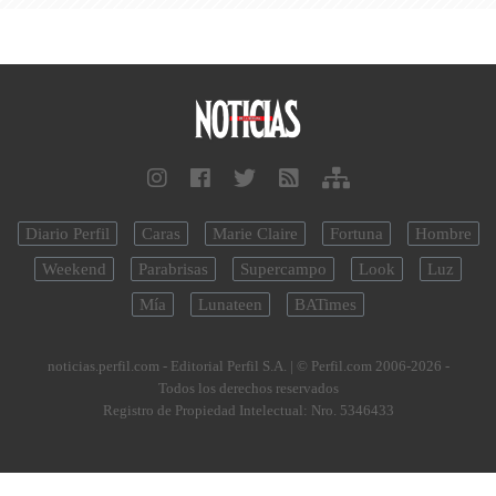
Diario Perfil
Caras
Marie Claire
Fortuna
Hombre
Weekend
Parabrisas
Supercampo
Look
Luz
Mía
Lunateen
BATimes
noticias.perfil.com - Editorial Perfil S.A.
| © Perfil.com 2006-2026 -
Todos los derechos reservados
Registro de Propiedad Intelectual: Nro. 5346433