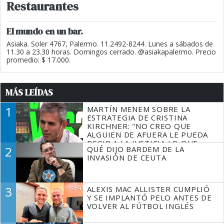
Restaurantes
El mundo en un bar.
Asiaka. Soler 4767, Palermo. 11.2492-8244. Lunes a sábados de
11.30 a 23.30 horas. Domingos cerrado. @asiakapalermo. Precio
promedio: $ 17.000.
MÁS LEÍDAS
1
MARTÍN MENEM SOBRE LA
ESTRATEGIA DE CRISTINA
KIRCHNER: "NO CREO QUE
ALGUIEN DE AFUERA LE PUEDA
DECIR A LA JUSTICIA LO QUE
2
QUÉ DIJO BARDEM DE LA
TIENE QUE HACER"
INVASIÓN DE CEUTA
3
ALEXIS MAC ALLISTER CUMPLIÓ
Y SE IMPLANTÓ PELO ANTES DE
VOLVER AL FÚTBOL INGLÉS