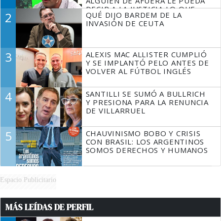
ALGUIEN DE AFUERA LE PUEDA
DECIR A LA JUSTICIA LO QUE
2
QUÉ DIJO BARDEM DE LA
TIENE QUE HACER"
INVASIÓN DE CEUTA
3
ALEXIS MAC ALLISTER CUMPLIÓ
Y SE IMPLANTÓ PELO ANTES DE
VOLVER AL FÚTBOL INGLÉS
4
SANTILLI SE SUMÓ A BULLRICH
Y PRESIONA PARA LA RENUNCIA
DE VILLARRUEL
5
CHAUVINISMO BOBO Y CRISIS
CON BRASIL: LOS ARGENTINOS
SOMOS DERECHOS Y HUMANOS
Espacio Publicitario
MÁS LEÍDAS DE PERFIL