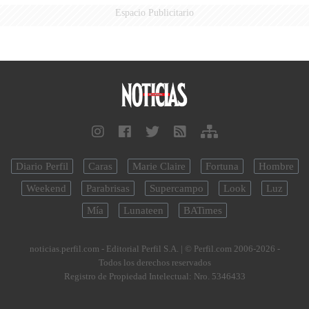
Espacio Publicitario
Diario Perfil
Caras
Marie Claire
Fortuna
Hombre
Weekend
Parabrisas
Supercampo
Look
Luz
Mía
Lunateen
BATimes
noticias.perfil.com - Editorial Perfil S.A.
| © Perfil.com 2006-2026 -
Todos los derechos reservados
Registro de Propiedad Intelectual: Nro. 5346433