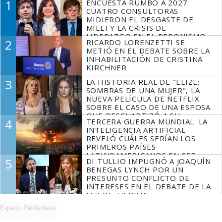
1
ENCUESTA RUMBO A 2027:
CUATRO CONSULTORAS
MIDIERON EL DESGASTE DE
MILEI Y LA CRISIS DE
LIDERAZGO EN EL PERONISMO
2
RICARDO LORENZETTI SE
METIÓ EN EL DEBATE SOBRE LA
INHABILITACIÓN DE CRISTINA
KIRCHNER
3
LA HISTORIA REAL DE "ELIZE:
SOMBRAS DE UNA MUJER", LA
NUEVA PELÍCULA DE NETFLIX
SOBRE EL CASO DE UNA ESPOSA
QUE DESCUARTIZÓ A SU
4
TERCERA GUERRA MUNDIAL: LA
MARIDO
INTELIGENCIA ARTIFICIAL
REVELÓ CUÁLES SERÍAN LOS
PRIMEROS PAÍSES
LATINOAMERICANOS EN SER
5
DI TULLIO IMPUGNÓ A JOAQUÍN
DERROTADOS
BENEGAS LYNCH POR UN
PRESUNTO CONFLICTO DE
INTERESES EN EL DEBATE DE LA
LEY DE TIERRAS
Espacio Publicitario