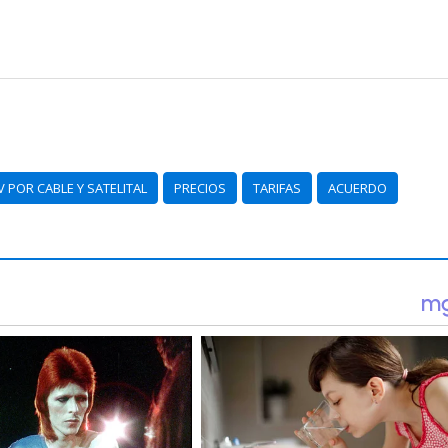
V POR CABLE Y SATELITAL
PRECIOS
TARIFAS
ACUERDO