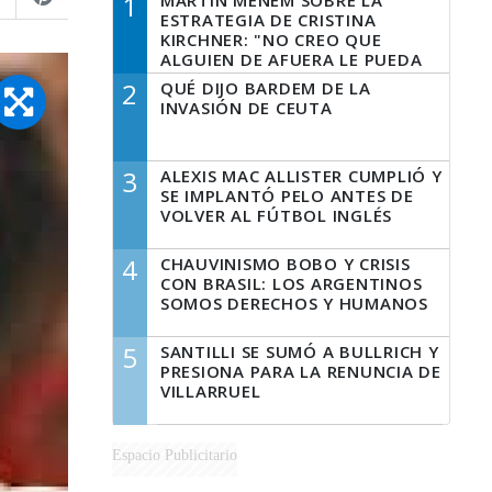
1
MARTÍN MENEM SOBRE LA
ESTRATEGIA DE CRISTINA
KIRCHNER: "NO CREO QUE
ALGUIEN DE AFUERA LE PUEDA
DECIR A LA JUSTICIA LO QUE
2
QUÉ DIJO BARDEM DE LA
TIENE QUE HACER"
INVASIÓN DE CEUTA
3
ALEXIS MAC ALLISTER CUMPLIÓ Y
SE IMPLANTÓ PELO ANTES DE
VOLVER AL FÚTBOL INGLÉS
4
CHAUVINISMO BOBO Y CRISIS
CON BRASIL: LOS ARGENTINOS
SOMOS DERECHOS Y HUMANOS
5
SANTILLI SE SUMÓ A BULLRICH Y
PRESIONA PARA LA RENUNCIA DE
VILLARRUEL
Espacio Publicitario