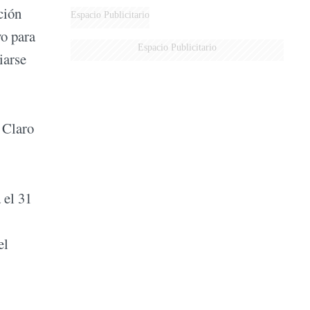
ción
Espacio Publicitario
vo para
Espacio Publicitario
iarse
 Claro
 el 31
el