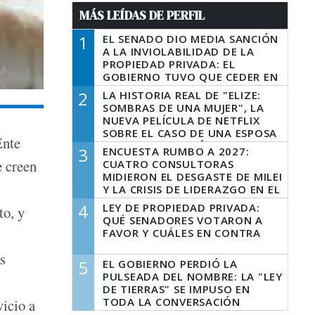
MÁS LEÍDAS DE PERFIL
1
EL SENADO DIO MEDIA SANCIÓN
A LA INVIOLABILIDAD DE LA
PROPIEDAD PRIVADA: EL
GOBIERNO TUVO QUE CEDER EN
LA LEY DEL MANEJO DEL FUEGO
2
LA HISTORIA REAL DE "ELIZE:
SOMBRAS DE UNA MUJER", LA
NUEVA PELÍCULA DE NETFLIX
SOBRE EL CASO DE UNA ESPOSA
Ente
QUE DESCUARTIZÓ A SU
3
ENCUESTA RUMBO A 2027:
MARIDO
e creen
CUATRO CONSULTORAS
MIDIERON EL DESGASTE DE MILEI
Y LA CRISIS DE LIDERAZGO EN EL
PERONISMO
4
LEY DE PROPIEDAD PRIVADA:
to, y
QUÉ SENADORES VOTARON A
FAVOR Y CUÁLES EN CONTRA
s
5
EL GOBIERNO PERDIÓ LA
PULSEADA DEL NOMBRE: LA "LEY
DE TIERRAS" SE IMPUSO EN
TODA LA CONVERSACIÓN
vicio a
DIGITAL