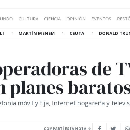
UNDO
CULTURA
CIENCIA
OPINIÓN
EVENTOS
REST
LLI
MARTÍN MENEM
CEUTA
DONALD TRU
 operadoras de T
n planes barato
fonía móvil y fija, Internet hogareña y televi
COMPARTÍ ESTA NOTA