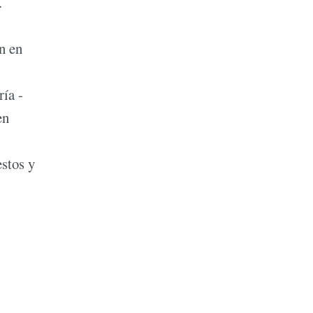
.
n en
ría -
en
estos y