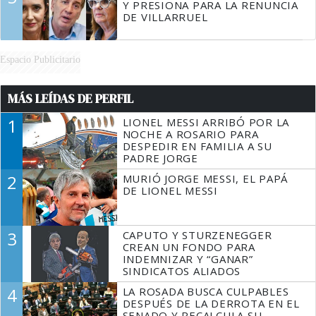
Y PRESIONA PARA LA RENUNCIA
DE VILLARRUEL
Espacio Publicitario
MÁS LEÍDAS DE PERFIL
1
LIONEL MESSI ARRIBÓ POR LA
NOCHE A ROSARIO PARA
DESPEDIR EN FAMILIA A SU
PADRE JORGE
2
MURIÓ JORGE MESSI, EL PAPÁ
DE LIONEL MESSI
3
CAPUTO Y STURZENEGGER
CREAN UN FONDO PARA
INDEMNIZAR Y “GANAR”
SINDICATOS ALIADOS
4
LA ROSADA BUSCA CULPABLES
DESPUÉS DE LA DERROTA EN EL
SENADO Y RECALCULA SU