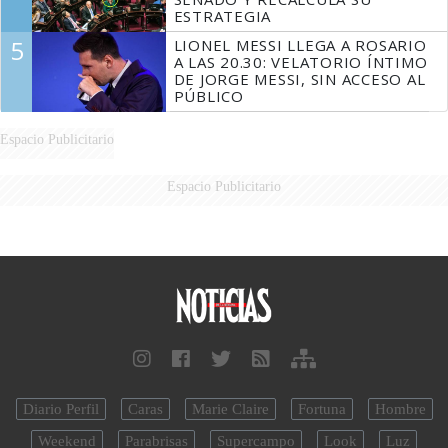
ESTRATEGIA
5
LIONEL MESSI LLEGA A ROSARIO
A LAS 20.30: VELATORIO ÍNTIMO
DE JORGE MESSI, SIN ACCESO AL
PÚBLICO
Espacio Publicitario
Espacio Publicitario
Diario Perfil
Caras
Marie Claire
Fortuna
Hombre
Weekend
Parabrisas
Supercampo
Look
Luz