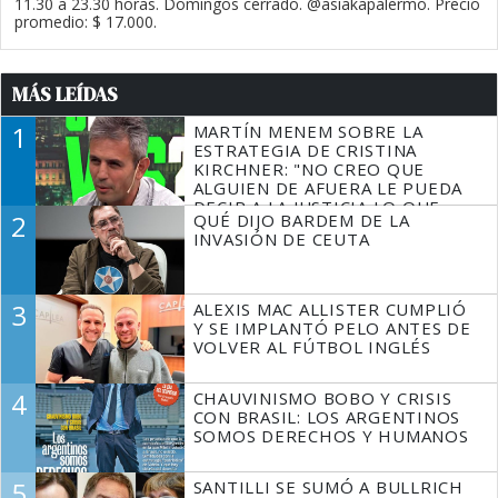
11.30 a 23.30 horas. Domingos cerrado. @asiakapalermo. Precio
promedio: $ 17.000.
MÁS LEÍDAS
1
MARTÍN MENEM SOBRE LA
ESTRATEGIA DE CRISTINA
KIRCHNER: "NO CREO QUE
ALGUIEN DE AFUERA LE PUEDA
DECIR A LA JUSTICIA LO QUE
2
QUÉ DIJO BARDEM DE LA
TIENE QUE HACER"
INVASIÓN DE CEUTA
3
ALEXIS MAC ALLISTER CUMPLIÓ
Y SE IMPLANTÓ PELO ANTES DE
VOLVER AL FÚTBOL INGLÉS
4
CHAUVINISMO BOBO Y CRISIS
CON BRASIL: LOS ARGENTINOS
SOMOS DERECHOS Y HUMANOS
5
SANTILLI SE SUMÓ A BULLRICH