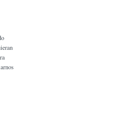
do
uieran
ra
iarnos