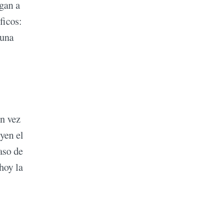
gan a
ficos:
 una
En vez
yen el
aso de
hoy la