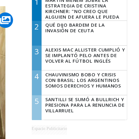
1
MARTÍN MENEM SOBRE LA
ESTRATEGIA DE CRISTINA
KIRCHNER: "NO CREO QUE
ALGUIEN DE AFUERA LE PUEDA
DECIR A LA JUSTICIA LO QUE
2
QUÉ DIJO BARDEM DE LA
TIENE QUE HACER"
INVASIÓN DE CEUTA
3
ALEXIS MAC ALLISTER CUMPLIÓ Y
SE IMPLANTÓ PELO ANTES DE
VOLVER AL FÚTBOL INGLÉS
4
CHAUVINISMO BOBO Y CRISIS
CON BRASIL: LOS ARGENTINOS
SOMOS DERECHOS Y HUMANOS
5
SANTILLI SE SUMÓ A BULLRICH Y
PRESIONA PARA LA RENUNCIA DE
VILLARRUEL
Espacio Publicitario