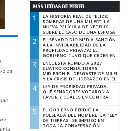
MÁS LEÍDAS DE PERFIL
1
LA HISTORIA REAL DE "ELIZE:
SOMBRAS DE UNA MUJER", LA
NUEVA PELÍCULA DE NETFLIX
SOBRE EL CASO DE UNA ESPOSA
QUE DESCUARTIZÓ A SU
2
EL SENADO DIO MEDIA SANCIÓN
MARIDO
A LA INVIOLABILIDAD DE LA
PROPIEDAD PRIVADA: EL
GOBIERNO TUVO QUE CEDER EN
a
LA LEY DEL MANEJO DEL FUEGO
3
ENCUESTA RUMBO A 2027:
CUATRO CONSULTORAS
rse en
MIDIERON EL DESGASTE DE MILEI
Y LA CRISIS DE LIDERAZGO EN EL
PERONISMO
4
LEY DE PROPIEDAD PRIVADA:
QUÉ SENADORES VOTARON A
FAVOR Y CUÁLES EN CONTRA
 que
5
EL GOBIERNO PERDIÓ LA
PULSEADA DEL NOMBRE: LA "LEY
res.
DE TIERRAS" SE IMPUSO EN
TODA LA CONVERSACIÓN
enta
DIGITAL