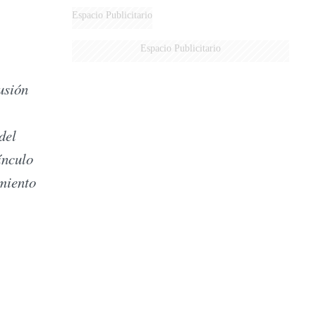
Espacio Publicitario
Espacio Publicitario
usión
del
ínculo
amiento