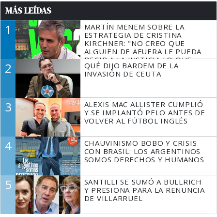
MÁS LEÍDAS
1
MARTÍN MENEM SOBRE LA
ESTRATEGIA DE CRISTINA
KIRCHNER: "NO CREO QUE
ALGUIEN DE AFUERA LE PUEDA
DECIR A LA JUSTICIA LO QUE
2
QUÉ DIJO BARDEM DE LA
TIENE QUE HACER"
INVASIÓN DE CEUTA
3
ALEXIS MAC ALLISTER CUMPLIÓ
Y SE IMPLANTÓ PELO ANTES DE
VOLVER AL FÚTBOL INGLÉS
4
CHAUVINISMO BOBO Y CRISIS
CON BRASIL: LOS ARGENTINOS
SOMOS DERECHOS Y HUMANOS
5
SANTILLI SE SUMÓ A BULLRICH
Y PRESIONA PARA LA RENUNCIA
DE VILLARRUEL