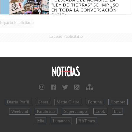
"LEY DE TIERRAS" SE IMPUSO
EN TODA LA CONVERSACIÓN
DIGITAL
Espacio Publicitario
Espacio Publicitario
Diario Perfil
Caras
Marie Claire
Fortuna
Hombre
Weekend
Parabrisas
Supercampo
Look
Luz
Mía
Lunateen
BATimes