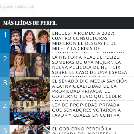
Espacio Publicitario
MÁS LEÍDAS DE PERFIL
1
ENCUESTA RUMBO A 2027:
CUATRO CONSULTORAS
MIDIERON EL DESGASTE DE
MILEI Y LA CRISIS DE
LIDERAZGO EN EL PERONISMO
2
LA HISTORIA REAL DE "ELIZE:
SOMBRAS DE UNA MUJER", LA
NUEVA PELÍCULA DE NETFLIX
SOBRE EL CASO DE UNA ESPOSA
QUE DESCUARTIZÓ A SU
3
EL SENADO DIO MEDIA SANCIÓN
MARIDO
A LA INVIOLABILIDAD DE LA
PROPIEDAD PRIVADA: EL
GOBIERNO TUVO QUE CEDER
EN LA LEY DEL MANEJO DEL
4
LEY DE PROPIEDAD PRIVADA:
FUEGO
QUÉ SENADORES VOTARON A
FAVOR Y CUÁLES EN CONTRA
5
EL GOBIERNO PERDIÓ LA
PULSEADA DEL NOMBRE: LA