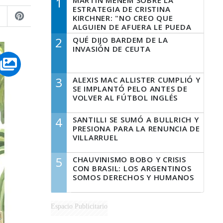
1
MARTÍN MENEM SOBRE LA
ESTRATEGIA DE CRISTINA
KIRCHNER: "NO CREO QUE
ALGUIEN DE AFUERA LE PUEDA
DECIR A LA JUSTICIA LO QUE
2
QUÉ DIJO BARDEM DE LA
TIENE QUE HACER"
INVASIÓN DE CEUTA
3
ALEXIS MAC ALLISTER CUMPLIÓ Y
SE IMPLANTÓ PELO ANTES DE
VOLVER AL FÚTBOL INGLÉS
4
SANTILLI SE SUMÓ A BULLRICH Y
PRESIONA PARA LA RENUNCIA DE
VILLARRUEL
5
CHAUVINISMO BOBO Y CRISIS
CON BRASIL: LOS ARGENTINOS
SOMOS DERECHOS Y HUMANOS
Espacio Publicitario