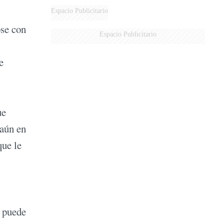
DERROTADOS
Espacio Publicitario
ose con
Espacio Publicitario
e
ue
 aún en
que le
, puede