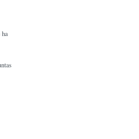
 ha
untas