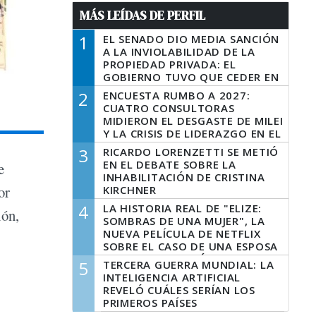
MÁS LEÍDAS DE PERFIL
1
EL SENADO DIO MEDIA SANCIÓN
A LA INVIOLABILIDAD DE LA
PROPIEDAD PRIVADA: EL
GOBIERNO TUVO QUE CEDER EN
LA LEY DEL MANEJO DEL FUEGO
2
ENCUESTA RUMBO A 2027:
CUATRO CONSULTORAS
MIDIERON EL DESGASTE DE MILEI
Y LA CRISIS DE LIDERAZGO EN EL
PERONISMO
3
RICARDO LORENZETTI SE METIÓ
EN EL DEBATE SOBRE LA
e
INHABILITACIÓN DE CRISTINA
or
KIRCHNER
4
LA HISTORIA REAL DE "ELIZE:
ión,
SOMBRAS DE UNA MUJER", LA
NUEVA PELÍCULA DE NETFLIX
SOBRE EL CASO DE UNA ESPOSA
QUE DESCUARTIZÓ A SU
5
TERCERA GUERRA MUNDIAL: LA
MARIDO
INTELIGENCIA ARTIFICIAL
REVELÓ CUÁLES SERÍAN LOS
PRIMEROS PAÍSES
LATINOAMERICANOS EN SER