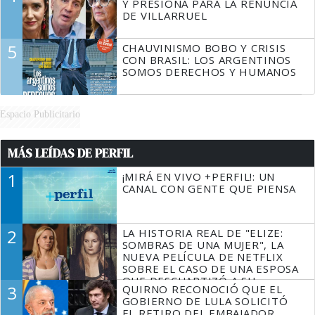
Y PRESIONA PARA LA RENUNCIA
DE VILLARRUEL
5
CHAUVINISMO BOBO Y CRISIS
CON BRASIL: LOS ARGENTINOS
SOMOS DERECHOS Y HUMANOS
Espacio Publicitario
MÁS LEÍDAS DE PERFIL
1
¡MIRÁ EN VIVO +PERFIL!: UN
CANAL CON GENTE QUE PIENSA
2
LA HISTORIA REAL DE "ELIZE:
SOMBRAS DE UNA MUJER", LA
NUEVA PELÍCULA DE NETFLIX
SOBRE EL CASO DE UNA ESPOSA
QUE DESCUARTIZÓ A SU
3
QUIRNO RECONOCIÓ QUE EL
MARIDO
GOBIERNO DE LULA SOLICITÓ
EL RETIRO DEL EMBAJADOR