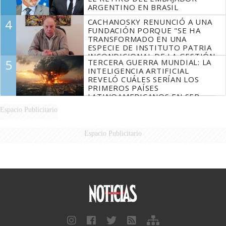
ARGENTINO EN BRASIL
4
CACHANOSKY RENUNCIÓ A UNA
FUNDACIÓN PORQUE "SE HA
TRANSFORMADO EN UNA
ESPECIE DE INSTITUTO PATRIA
INCONDICIONAL DE LA GESTIÓN
5
TERCERA GUERRA MUNDIAL: LA
DE MILEI"
INTELIGENCIA ARTIFICIAL
REVELÓ CUÁLES SERÍAN LOS
PRIMEROS PAÍSES
LATINOAMERICANOS EN SER
DERROTADOS
Espacio Publicitario
Espacio Publicitario