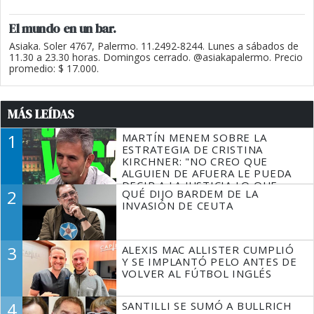
El mundo en un bar.
Asiaka. Soler 4767, Palermo. 11.2492-8244. Lunes a sábados de
11.30 a 23.30 horas. Domingos cerrado. @asiakapalermo. Precio
promedio: $ 17.000.
MÁS LEÍDAS
1
MARTÍN MENEM SOBRE LA
ESTRATEGIA DE CRISTINA
KIRCHNER: "NO CREO QUE
ALGUIEN DE AFUERA LE PUEDA
DECIR A LA JUSTICIA LO QUE
2
QUÉ DIJO BARDEM DE LA
TIENE QUE HACER"
INVASIÓN DE CEUTA
3
ALEXIS MAC ALLISTER CUMPLIÓ
Y SE IMPLANTÓ PELO ANTES DE
VOLVER AL FÚTBOL INGLÉS
4
SANTILLI SE SUMÓ A BULLRICH