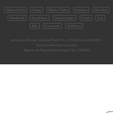
Diario Perfil
Caras
Marie Claire
Fortuna
Hombre
Weekend
Parabrisas
Supercampo
Look
Luz
Mía
Lunateen
BATimes
noticias.perfil.com - Editorial Perfil S.A.
| © Perfil.com 2006-2026 -
Todos los derechos reservados
Registro de Propiedad Intelectual: Nro. 5346433