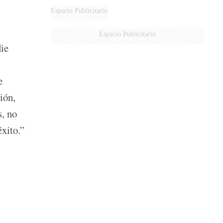
Espacio Publicitario
Espacio Publicitario
die
e
ión,
s, no
éxito.”