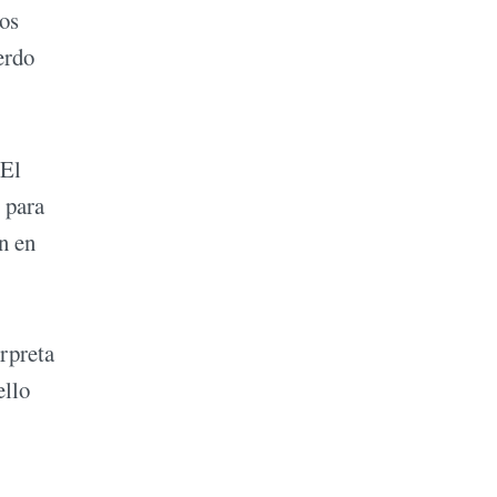
os
erdo
 El
 para
n en
rpreta
ello