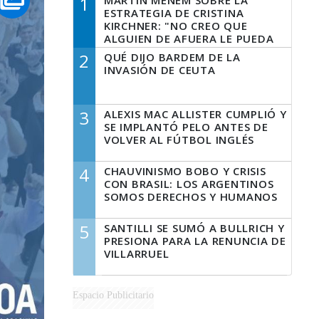
1
MARTÍN MENEM SOBRE LA
ESTRATEGIA DE CRISTINA
KIRCHNER: "NO CREO QUE
ALGUIEN DE AFUERA LE PUEDA
DECIR A LA JUSTICIA LO QUE
2
QUÉ DIJO BARDEM DE LA
TIENE QUE HACER"
INVASIÓN DE CEUTA
3
ALEXIS MAC ALLISTER CUMPLIÓ Y
SE IMPLANTÓ PELO ANTES DE
VOLVER AL FÚTBOL INGLÉS
4
CHAUVINISMO BOBO Y CRISIS
CON BRASIL: LOS ARGENTINOS
SOMOS DERECHOS Y HUMANOS
5
SANTILLI SE SUMÓ A BULLRICH Y
PRESIONA PARA LA RENUNCIA DE
VILLARRUEL
Espacio Publicitario