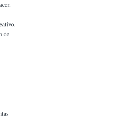
acer.
eativo.
o de
ntas