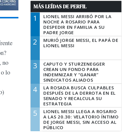
MÁS LEÍDAS DE PERFIL
1
LIONEL MESSI ARRIBÓ POR LA
NOCHE A ROSARIO PARA
DESPEDIR EN FAMILIA A SU
PADRE JORGE
2
MURIÓ JORGE MESSI, EL PAPÁ DE
frente
LIONEL MESSI
ón?
, no
3
CAPUTO Y STURZENEGGER
CREAN UN FONDO PARA
 o lo
INDEMNIZAR Y “GANAR”
SINDICATOS ALIADOS
4
LA ROSADA BUSCA CULPABLES
o)
DESPUÉS DE LA DERROTA EN EL
SENADO Y RECALCULA SU
ESTRATEGIA
5
LIONEL MESSI LLEGA A ROSARIO
A LAS 20.30: VELATORIO ÍNTIMO
DE JORGE MESSI, SIN ACCESO AL
PÚBLICO