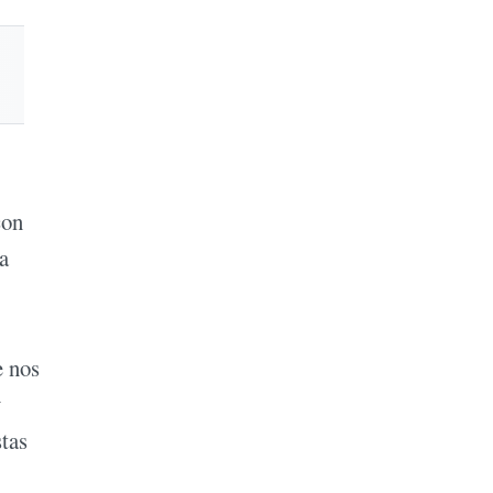
con
a
e nos
y
stas