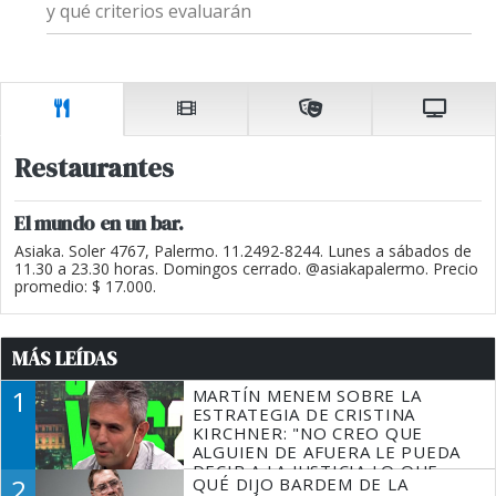
y qué criterios evaluarán
Restaurantes
El mundo en un bar.
Asiaka. Soler 4767, Palermo. 11.2492-8244. Lunes a sábados de
11.30 a 23.30 horas. Domingos cerrado. @asiakapalermo. Precio
promedio: $ 17.000.
MÁS LEÍDAS
1
MARTÍN MENEM SOBRE LA
ESTRATEGIA DE CRISTINA
KIRCHNER: "NO CREO QUE
ALGUIEN DE AFUERA LE PUEDA
DECIR A LA JUSTICIA LO QUE
2
QUÉ DIJO BARDEM DE LA
TIENE QUE HACER"