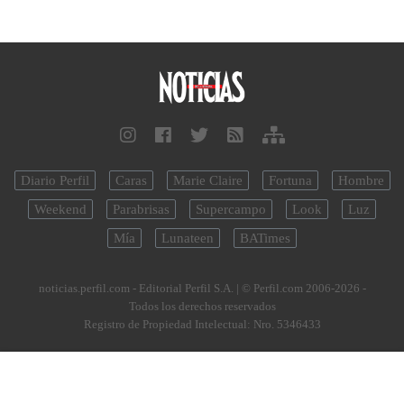
Diario Perfil
Caras
Marie Claire
Fortuna
Hombre
Weekend
Parabrisas
Supercampo
Look
Luz
Mía
Lunateen
BATimes
noticias.perfil.com - Editorial Perfil S.A.
| © Perfil.com 2006-2026 -
Todos los derechos reservados
Registro de Propiedad Intelectual: Nro. 5346433