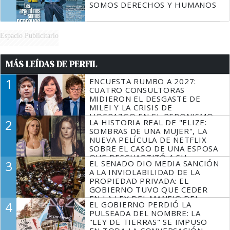
SOMOS DERECHOS Y HUMANOS
Espacio Publicitario
MÁS LEÍDAS DE PERFIL
1
ENCUESTA RUMBO A 2027:
CUATRO CONSULTORAS
MIDIERON EL DESGASTE DE
MILEI Y LA CRISIS DE
LIDERAZGO EN EL PERONISMO
2
LA HISTORIA REAL DE "ELIZE:
SOMBRAS DE UNA MUJER", LA
NUEVA PELÍCULA DE NETFLIX
SOBRE EL CASO DE UNA ESPOSA
QUE DESCUARTIZÓ A SU
3
EL SENADO DIO MEDIA SANCIÓN
MARIDO
A LA INVIOLABILIDAD DE LA
PROPIEDAD PRIVADA: EL
GOBIERNO TUVO QUE CEDER
EN LA LEY DEL MANEJO DEL
4
EL GOBIERNO PERDIÓ LA
FUEGO
PULSEADA DEL NOMBRE: LA
"LEY DE TIERRAS" SE IMPUSO