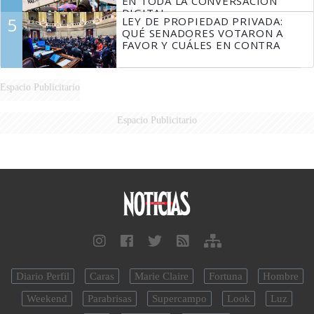
EN TODA LA CONVERSACIÓN
DIGITAL
5
LEY DE PROPIEDAD PRIVADA:
QUÉ SENADORES VOTARON A
FAVOR Y CUÁLES EN CONTRA
Espacio Publicitario
Espacio Publicitario
Diario Perfil
Caras
Marie Claire
Fortuna
Hombre
Weekend
Parabrisas
Supercampo
Look
Luz