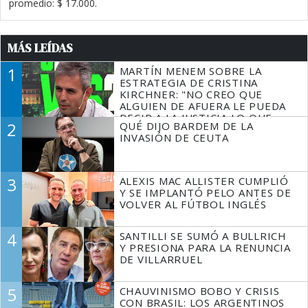
promedio: $ 17.000.
MÁS LEÍDAS
1
MARTÍN MENEM SOBRE LA
ESTRATEGIA DE CRISTINA
KIRCHNER: "NO CREO QUE
ALGUIEN DE AFUERA LE PUEDA
DECIR A LA JUSTICIA LO QUE
2
QUÉ DIJO BARDEM DE LA
TIENE QUE HACER"
INVASIÓN DE CEUTA
3
ALEXIS MAC ALLISTER CUMPLIÓ
Y SE IMPLANTÓ PELO ANTES DE
VOLVER AL FÚTBOL INGLÉS
4
SANTILLI SE SUMÓ A BULLRICH
Y PRESIONA PARA LA RENUNCIA
DE VILLARRUEL
5
CHAUVINISMO BOBO Y CRISIS
CON BRASIL: LOS ARGENTINOS