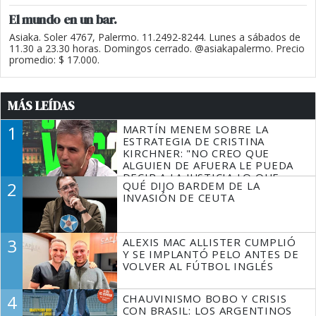
El mundo en un bar.
Asiaka. Soler 4767, Palermo. 11.2492-8244. Lunes a sábados de
11.30 a 23.30 horas. Domingos cerrado. @asiakapalermo. Precio
promedio: $ 17.000.
MÁS LEÍDAS
1
MARTÍN MENEM SOBRE LA
ESTRATEGIA DE CRISTINA
KIRCHNER: "NO CREO QUE
ALGUIEN DE AFUERA LE PUEDA
DECIR A LA JUSTICIA LO QUE
2
QUÉ DIJO BARDEM DE LA
TIENE QUE HACER"
INVASIÓN DE CEUTA
3
ALEXIS MAC ALLISTER CUMPLIÓ
Y SE IMPLANTÓ PELO ANTES DE
VOLVER AL FÚTBOL INGLÉS
4
CHAUVINISMO BOBO Y CRISIS
CON BRASIL: LOS ARGENTINOS