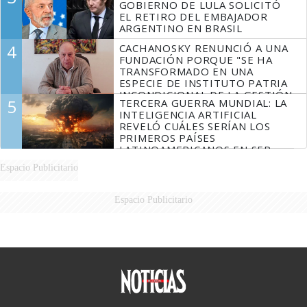
GOBIERNO DE LULA SOLICITÓ
EL RETIRO DEL EMBAJADOR
ARGENTINO EN BRASIL
4
CACHANOSKY RENUNCIÓ A UNA
FUNDACIÓN PORQUE "SE HA
TRANSFORMADO EN UNA
ESPECIE DE INSTITUTO PATRIA
INCONDICIONAL DE LA GESTIÓN
5
TERCERA GUERRA MUNDIAL: LA
DE MILEI"
INTELIGENCIA ARTIFICIAL
REVELÓ CUÁLES SERÍAN LOS
PRIMEROS PAÍSES
LATINOAMERICANOS EN SER
DERROTADOS
Espacio Publicitario
Espacio Publicitario