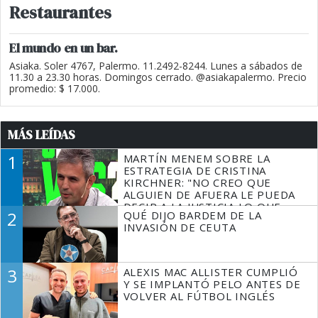
Restaurantes
El mundo en un bar.
Asiaka. Soler 4767, Palermo. 11.2492-8244. Lunes a sábados de
11.30 a 23.30 horas. Domingos cerrado. @asiakapalermo. Precio
promedio: $ 17.000.
MÁS LEÍDAS
1
MARTÍN MENEM SOBRE LA
ESTRATEGIA DE CRISTINA
KIRCHNER: "NO CREO QUE
ALGUIEN DE AFUERA LE PUEDA
DECIR A LA JUSTICIA LO QUE
2
QUÉ DIJO BARDEM DE LA
TIENE QUE HACER"
INVASIÓN DE CEUTA
3
ALEXIS MAC ALLISTER CUMPLIÓ
Y SE IMPLANTÓ PELO ANTES DE
VOLVER AL FÚTBOL INGLÉS