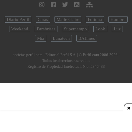
Diario Perfil
Caras
Marie Claire
Fortuna
Hombre
Weekend
Parabrisas
Supercampo
Look
Luz
Mía
Lunateen
BATimes
noticias.perfil.com - Editorial Perfil S.A.
| © Perfil.com 2006-2026 -
Todos los derechos reservados
Registro de Propiedad Intelectual: Nro. 5346433