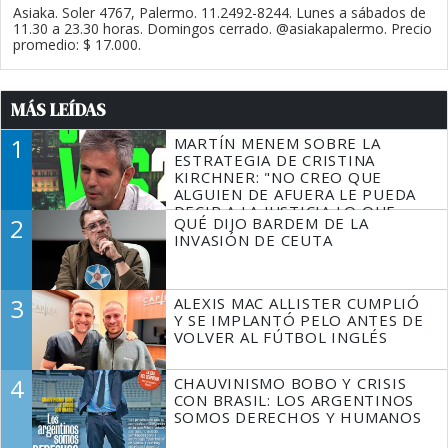
Asiaka. Soler 4767, Palermo. 11.2492-8244. Lunes a sábados de
11.30 a 23.30 horas. Domingos cerrado. @asiakapalermo. Precio
promedio: $ 17.000.
MÁS LEÍDAS
1
MARTÍN MENEM SOBRE LA
ESTRATEGIA DE CRISTINA
KIRCHNER: "NO CREO QUE
ALGUIEN DE AFUERA LE PUEDA
DECIR A LA JUSTICIA LO QUE
2
QUÉ DIJO BARDEM DE LA
TIENE QUE HACER"
INVASIÓN DE CEUTA
3
ALEXIS MAC ALLISTER CUMPLIÓ
Y SE IMPLANTÓ PELO ANTES DE
VOLVER AL FÚTBOL INGLÉS
4
CHAUVINISMO BOBO Y CRISIS
CON BRASIL: LOS ARGENTINOS
SOMOS DERECHOS Y HUMANOS