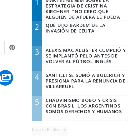
1
MARTÍN MENEM SOBRE LA
ESTRATEGIA DE CRISTINA
KIRCHNER: "NO CREO QUE
ALGUIEN DE AFUERA LE PUEDA
DECIR A LA JUSTICIA LO QUE
2
QUÉ DIJO BARDEM DE LA
TIENE QUE HACER"
INVASIÓN DE CEUTA
3
ALEXIS MAC ALLISTER CUMPLIÓ Y
SE IMPLANTÓ PELO ANTES DE
VOLVER AL FÚTBOL INGLÉS
4
SANTILLI SE SUMÓ A BULLRICH Y
PRESIONA PARA LA RENUNCIA DE
VILLARRUEL
5
CHAUVINISMO BOBO Y CRISIS
CON BRASIL: LOS ARGENTINOS
SOMOS DERECHOS Y HUMANOS
Espacio Publicitario