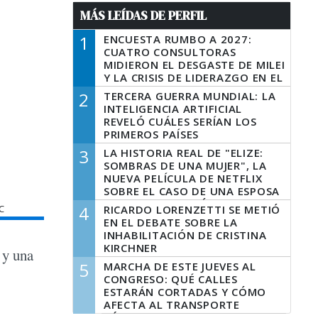
MÁS LEÍDAS DE PERFIL
1
ENCUESTA RUMBO A 2027:
CUATRO CONSULTORAS
MIDIERON EL DESGASTE DE MILEI
Y LA CRISIS DE LIDERAZGO EN EL
PERONISMO
2
TERCERA GUERRA MUNDIAL: LA
INTELIGENCIA ARTIFICIAL
REVELÓ CUÁLES SERÍAN LOS
PRIMEROS PAÍSES
LATINOAMERICANOS EN SER
3
LA HISTORIA REAL DE "ELIZE:
DERROTADOS
SOMBRAS DE UNA MUJER", LA
NUEVA PELÍCULA DE NETFLIX
SOBRE EL CASO DE UNA ESPOSA
QUE DESCUARTIZÓ A SU
4
C
RICARDO LORENZETTI SE METIÓ
MARIDO
EN EL DEBATE SOBRE LA
INHABILITACIÓN DE CRISTINA
KIRCHNER
 y una
5
MARCHA DE ESTE JUEVES AL
CONGRESO: QUÉ CALLES
ESTARÁN CORTADAS Y CÓMO
AFECTA AL TRANSPORTE
PÚBLICO