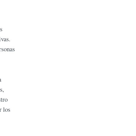
s
ivas.
rsonas
a
s,
stro
r los