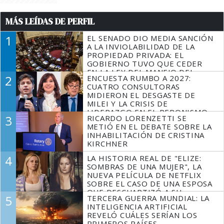
MÁS LEÍDAS DE PERFIL
1
EL SENADO DIO MEDIA SANCIÓN
A LA INVIOLABILIDAD DE LA
PROPIEDAD PRIVADA: EL
GOBIERNO TUVO QUE CEDER
EN LA LEY DEL MANEJO DEL
2
ENCUESTA RUMBO A 2027:
FUEGO
CUATRO CONSULTORAS
MIDIERON EL DESGASTE DE
MILEI Y LA CRISIS DE
LIDERAZGO EN EL PERONISMO
3
RICARDO LORENZETTI SE
METIÓ EN EL DEBATE SOBRE LA
INHABILITACIÓN DE CRISTINA
KIRCHNER
4
LA HISTORIA REAL DE "ELIZE:
SOMBRAS DE UNA MUJER", LA
NUEVA PELÍCULA DE NETFLIX
SOBRE EL CASO DE UNA ESPOSA
QUE DESCUARTIZÓ A SU
5
TERCERA GUERRA MUNDIAL: LA
MARIDO
INTELIGENCIA ARTIFICIAL
REVELÓ CUÁLES SERÍAN LOS
PRIMEROS PAÍSES