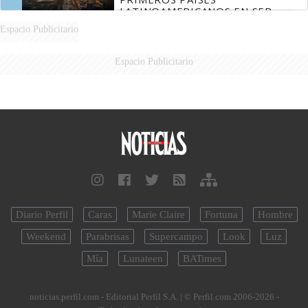
LATINOAMERICANOS EN SER
DERROTADOS
Espacio Publicitario
Espacio Publicitario
Diario Perfil
Caras
Marie Claire
Fortuna
Hombre
Weekend
Parabrisas
Supercampo
Look
Luz
Mía
Lunateen
BATimes
noticias.perfil.com - Editorial Perfil S.A.
| © Perfil.com 2006-2026 -