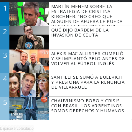
1
MARTÍN MENEM SOBRE LA
ESTRATEGIA DE CRISTINA
KIRCHNER: "NO CREO QUE
ALGUIEN DE AFUERA LE PUEDA
DECIR A LA JUSTICIA LO QUE
2
QUÉ DIJO BARDEM DE LA
TIENE QUE HACER"
INVASIÓN DE CEUTA
3
ALEXIS MAC ALLISTER CUMPLIÓ
Y SE IMPLANTÓ PELO ANTES DE
VOLVER AL FÚTBOL INGLÉS
4
SANTILLI SE SUMÓ A BULLRICH
Y PRESIONA PARA LA RENUNCIA
DE VILLARRUEL
5
CHAUVINISMO BOBO Y CRISIS
CON BRASIL: LOS ARGENTINOS
SOMOS DERECHOS Y HUMANOS
Espacio Publicitario