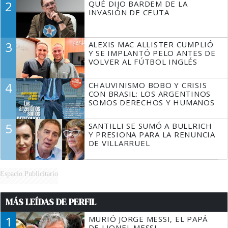
2
QUÉ DIJO BARDEM DE LA
TIENE QUE HACER"
INVASIÓN DE CEUTA
3
ALEXIS MAC ALLISTER CUMPLIÓ
Y SE IMPLANTÓ PELO ANTES DE
VOLVER AL FÚTBOL INGLÉS
4
CHAUVINISMO BOBO Y CRISIS
CON BRASIL: LOS ARGENTINOS
SOMOS DERECHOS Y HUMANOS
5
SANTILLI SE SUMÓ A BULLRICH
Y PRESIONA PARA LA RENUNCIA
DE VILLARRUEL
Espacio Publicitario
MÁS LEÍDAS DE PERFIL
1
MURIÓ JORGE MESSI, EL PAPÁ
DE LIONEL MESSI