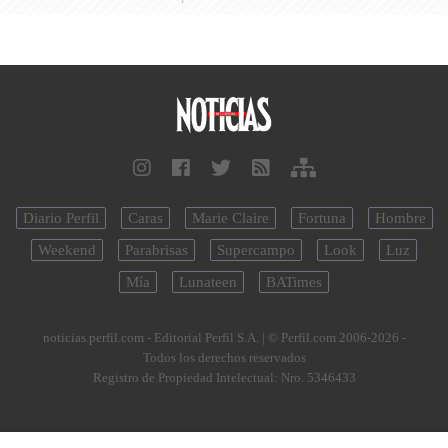
Diario Perfil
Caras
Marie Claire
Fortuna
Hombre
Weekend
Parabrisas
Supercampo
Look
Luz
Mía
Lunateen
BATimes
noticias.perfil.com - Editorial Perfil S.A.
| © Perfil.com 2006-2026 -
Todos los derechos reservados
Registro de Propiedad Intelectual: Nro. 5346433