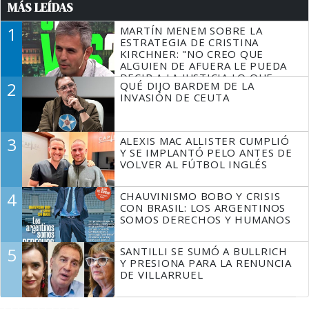
MÁS LEÍDAS
1
MARTÍN MENEM SOBRE LA
ESTRATEGIA DE CRISTINA
KIRCHNER: "NO CREO QUE
ALGUIEN DE AFUERA LE PUEDA
DECIR A LA JUSTICIA LO QUE
2
QUÉ DIJO BARDEM DE LA
TIENE QUE HACER"
INVASIÓN DE CEUTA
3
ALEXIS MAC ALLISTER CUMPLIÓ
Y SE IMPLANTÓ PELO ANTES DE
VOLVER AL FÚTBOL INGLÉS
4
CHAUVINISMO BOBO Y CRISIS
CON BRASIL: LOS ARGENTINOS
SOMOS DERECHOS Y HUMANOS
5
SANTILLI SE SUMÓ A BULLRICH
Y PRESIONA PARA LA RENUNCIA
DE VILLARRUEL