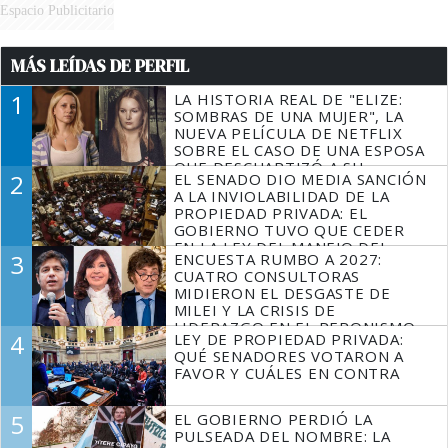
Espacio Publicitario
MÁS LEÍDAS DE PERFIL
1
LA HISTORIA REAL DE "ELIZE:
SOMBRAS DE UNA MUJER", LA
NUEVA PELÍCULA DE NETFLIX
SOBRE EL CASO DE UNA ESPOSA
QUE DESCUARTIZÓ A SU
2
EL SENADO DIO MEDIA SANCIÓN
MARIDO
A LA INVIOLABILIDAD DE LA
PROPIEDAD PRIVADA: EL
GOBIERNO TUVO QUE CEDER
EN LA LEY DEL MANEJO DEL
3
ENCUESTA RUMBO A 2027:
FUEGO
CUATRO CONSULTORAS
MIDIERON EL DESGASTE DE
MILEI Y LA CRISIS DE
LIDERAZGO EN EL PERONISMO
4
LEY DE PROPIEDAD PRIVADA:
QUÉ SENADORES VOTARON A
FAVOR Y CUÁLES EN CONTRA
5
EL GOBIERNO PERDIÓ LA
PULSEADA DEL NOMBRE: LA