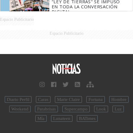
"LEY DE TIERRAS" SE IMPUSO
EN TODA LA CONVERSACIÓN
DIGITAL
Espacio Publicitario
Espacio Publicitario
Diario Perfil
Caras
Marie Claire
Fortuna
Hombre
Weekend
Parabrisas
Supercampo
Look
Luz
Mía
Lunateen
BATimes