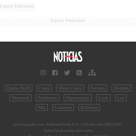
Espacio Publicitario
Espacio Publicitario
Diario Perfil
Caras
Marie Claire
Fortuna
Hombre
Weekend
Parabrisas
Supercampo
Look
Luz
Mía
Lunateen
BATimes
noticias.perfil.com - Editorial Perfil S.A.
| © Perfil.com 2006-2026 -
Todos los derechos reservados