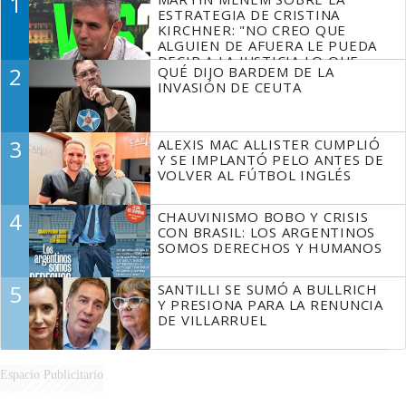
1
ESTRATEGIA DE CRISTINA
KIRCHNER: "NO CREO QUE
ALGUIEN DE AFUERA LE PUEDA
DECIR A LA JUSTICIA LO QUE
2
QUÉ DIJO BARDEM DE LA
TIENE QUE HACER"
INVASIÓN DE CEUTA
3
ALEXIS MAC ALLISTER CUMPLIÓ
Y SE IMPLANTÓ PELO ANTES DE
VOLVER AL FÚTBOL INGLÉS
4
CHAUVINISMO BOBO Y CRISIS
CON BRASIL: LOS ARGENTINOS
SOMOS DERECHOS Y HUMANOS
5
SANTILLI SE SUMÓ A BULLRICH
Y PRESIONA PARA LA RENUNCIA
DE VILLARRUEL
Espacio Publicitario