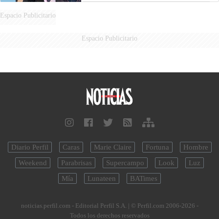
Espacio Publicitario
Espacio Publicitario
Diario Perfil
Caras
Marie Claire
Fortuna
Hombre
Weekend
Parabrisas
Supercampo
Look
Luz
Mía
Lunateen
BATimes
noticias.perfil.com - Editorial Perfil S.A.
| © Perfil.com 2006-2026 -
Todos los derechos reservados