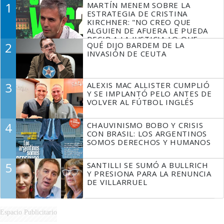
1
MARTÍN MENEM SOBRE LA
ESTRATEGIA DE CRISTINA
KIRCHNER: "NO CREO QUE
ALGUIEN DE AFUERA LE PUEDA
DECIR A LA JUSTICIA LO QUE
2
QUÉ DIJO BARDEM DE LA
TIENE QUE HACER"
INVASIÓN DE CEUTA
3
ALEXIS MAC ALLISTER CUMPLIÓ
Y SE IMPLANTÓ PELO ANTES DE
VOLVER AL FÚTBOL INGLÉS
4
CHAUVINISMO BOBO Y CRISIS
CON BRASIL: LOS ARGENTINOS
SOMOS DERECHOS Y HUMANOS
5
SANTILLI SE SUMÓ A BULLRICH
Y PRESIONA PARA LA RENUNCIA
DE VILLARRUEL
Espacio Publicitario