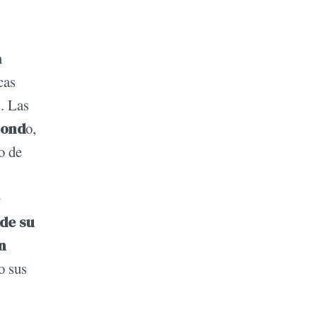
n
cas
s. Las
zond
o,
o de
de su
n
o sus