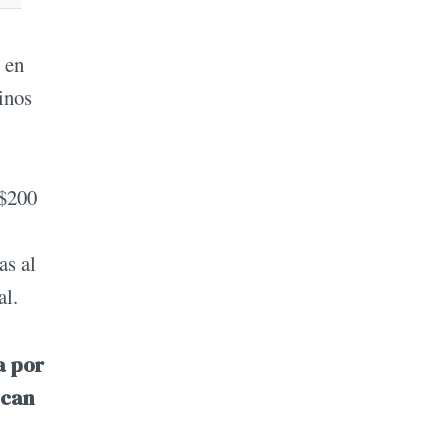
 en
inos
S$200
as al
al.
a por
scan