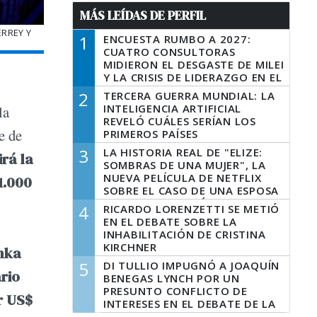
MÁS LEÍDAS DE PERFIL
ERREY Y
1
ENCUESTA RUMBO A 2027:
CUATRO CONSULTORAS
MIDIERON EL DESGASTE DE MILEI
Y LA CRISIS DE LIDERAZGO EN EL
PERONISMO
2
TERCERA GUERRA MUNDIAL: LA
INTELIGENCIA ARTIFICIAL
la
REVELÓ CUÁLES SERÍAN LOS
e de
PRIMEROS PAÍSES
LATINOAMERICANOS EN SER
3
LA HISTORIA REAL DE "ELIZE:
rá la
DERROTADOS
SOMBRAS DE UNA MUJER", LA
NUEVA PELÍCULA DE NETFLIX
1.000
SOBRE EL CASO DE UNA ESPOSA
QUE DESCUARTIZÓ A SU
4
RICARDO LORENZETTI SE METIÓ
MARIDO
EN EL DEBATE SOBRE LA
INHABILITACIÓN DE CRISTINA
KIRCHNER
nka
5
DI TULLIO IMPUGNÓ A JOAQUÍN
rio
BENEGAS LYNCH POR UN
PRESUNTO CONFLICTO DE
r US$
INTERESES EN EL DEBATE DE LA
LEY DE TIERRAS