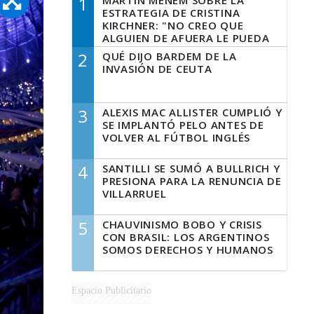
1
MARTÍN MENEM SOBRE LA
ESTRATEGIA DE CRISTINA
KIRCHNER: "NO CREO QUE
ALGUIEN DE AFUERA LE PUEDA
DECIR A LA JUSTICIA LO QUE
2
QUÉ DIJO BARDEM DE LA
TIENE QUE HACER"
INVASIÓN DE CEUTA
3
ALEXIS MAC ALLISTER CUMPLIÓ Y
SE IMPLANTÓ PELO ANTES DE
VOLVER AL FÚTBOL INGLÉS
4
SANTILLI SE SUMÓ A BULLRICH Y
PRESIONA PARA LA RENUNCIA DE
VILLARRUEL
5
CHAUVINISMO BOBO Y CRISIS
CON BRASIL: LOS ARGENTINOS
SOMOS DERECHOS Y HUMANOS
Espacio Publicitario