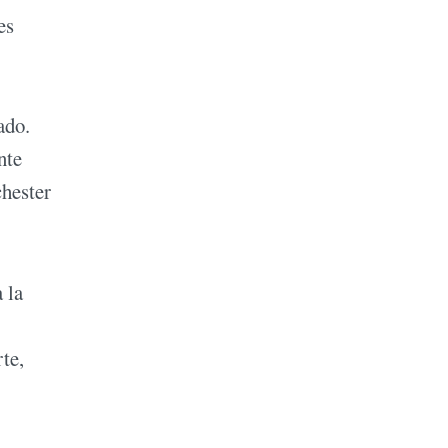
es
ado.
nte
chester
 la
rte,