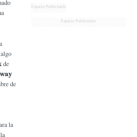
rmado
Espacio Publicitario
na
Espacio Publicitario
a
 algo
x
de
nway
mbre de
ara la
la