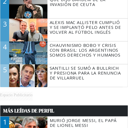
2
TIENE QUE HACER"
INVASIÓN DE CEUTA
3
ALEXIS MAC ALLISTER CUMPLIÓ
Y SE IMPLANTÓ PELO ANTES DE
VOLVER AL FÚTBOL INGLÉS
4
CHAUVINISMO BOBO Y CRISIS
CON BRASIL: LOS ARGENTINOS
SOMOS DERECHOS Y HUMANOS
5
SANTILLI SE SUMÓ A BULLRICH
Y PRESIONA PARA LA RENUNCIA
DE VILLARRUEL
Espacio Publicitario
MÁS LEÍDAS DE PERFIL
1
MURIÓ JORGE MESSI, EL PAPÁ
DE LIONEL MESSI