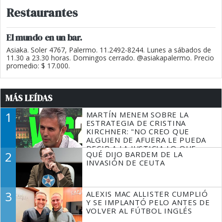
Restaurantes
El mundo en un bar.
Asiaka. Soler 4767, Palermo. 11.2492-8244. Lunes a sábados de
11.30 a 23.30 horas. Domingos cerrado. @asiakapalermo. Precio
promedio: $ 17.000.
MÁS LEÍDAS
1
MARTÍN MENEM SOBRE LA
ESTRATEGIA DE CRISTINA
KIRCHNER: "NO CREO QUE
ALGUIEN DE AFUERA LE PUEDA
DECIR A LA JUSTICIA LO QUE
2
QUÉ DIJO BARDEM DE LA
TIENE QUE HACER"
INVASIÓN DE CEUTA
3
ALEXIS MAC ALLISTER CUMPLIÓ
Y SE IMPLANTÓ PELO ANTES DE
VOLVER AL FÚTBOL INGLÉS