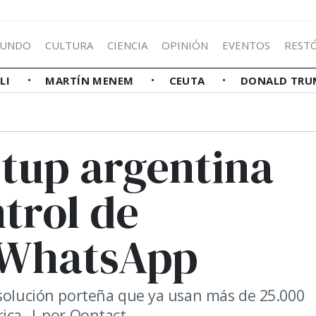
UNDO
CULTURA
CIENCIA
OPINIÓN
EVENTOS
REST
LLI
MARTÍN MENEM
CEUTA
DONALD TRU
tup argentina
ntrol de
a WhatsApp
 solución porteña que ya usan más de 25.000
ica. | por Qontact