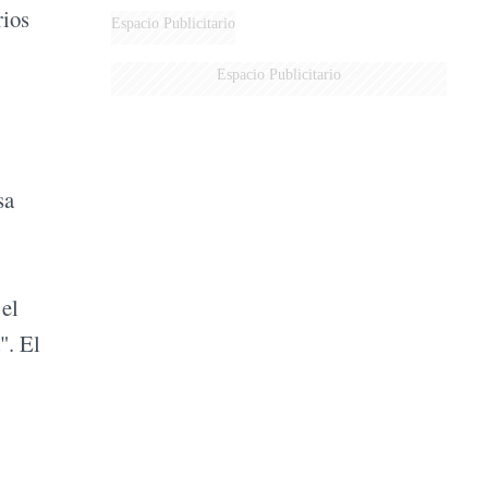
rios
DE MILEI"
Espacio Publicitario
Espacio Publicitario
sa
 el
". El