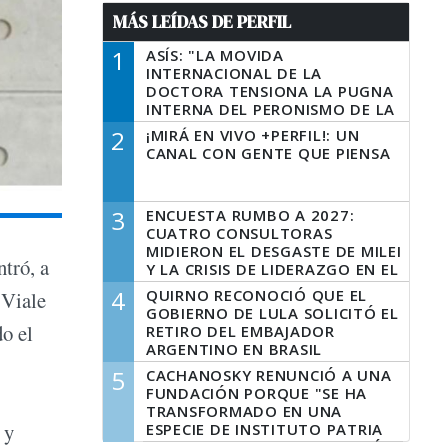
MÁS LEÍDAS DE PERFIL
1
ASÍS: "LA MOVIDA
INTERNACIONAL DE LA
DOCTORA TENSIONA LA PUGNA
INTERNA DEL PERONISMO DE LA
PROVINCIA DEL PECADO"
2
¡MIRÁ EN VIVO +PERFIL!: UN
CANAL CON GENTE QUE PIENSA
3
ENCUESTA RUMBO A 2027:
CUATRO CONSULTORAS
MIDIERON EL DESGASTE DE MILEI
tró, a
Y LA CRISIS DE LIDERAZGO EN EL
PERONISMO
4
QUIRNO RECONOCIÓ QUE EL
 Viale
GOBIERNO DE LULA SOLICITÓ EL
do el
RETIRO DEL EMBAJADOR
ARGENTINO EN BRASIL
5
CACHANOSKY RENUNCIÓ A UNA
FUNDACIÓN PORQUE "SE HA
TRANSFORMADO EN UNA
 y
ESPECIE DE INSTITUTO PATRIA
INCONDICIONAL DE LA GESTIÓN