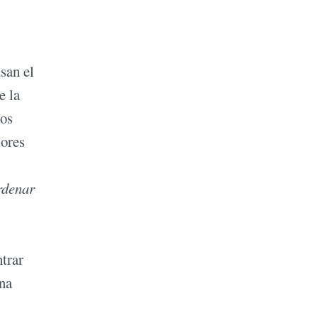
san el
e la
dos
lores
rdenar
trar
una