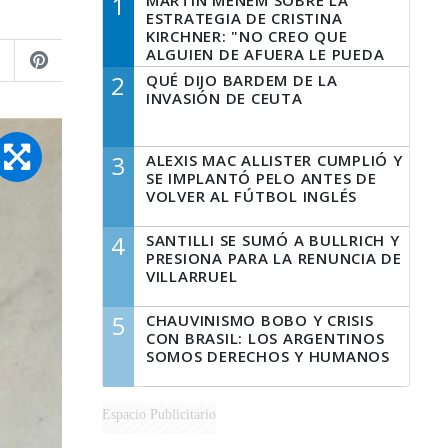
1
MARTÍN MENEM SOBRE LA
ESTRATEGIA DE CRISTINA
KIRCHNER: "NO CREO QUE
ALGUIEN DE AFUERA LE PUEDA
DECIR A LA JUSTICIA LO QUE
2
QUÉ DIJO BARDEM DE LA
TIENE QUE HACER"
INVASIÓN DE CEUTA
3
ALEXIS MAC ALLISTER CUMPLIÓ Y
SE IMPLANTÓ PELO ANTES DE
VOLVER AL FÚTBOL INGLÉS
4
SANTILLI SE SUMÓ A BULLRICH Y
PRESIONA PARA LA RENUNCIA DE
VILLARRUEL
5
CHAUVINISMO BOBO Y CRISIS
CON BRASIL: LOS ARGENTINOS
SOMOS DERECHOS Y HUMANOS
Espacio Publicitario