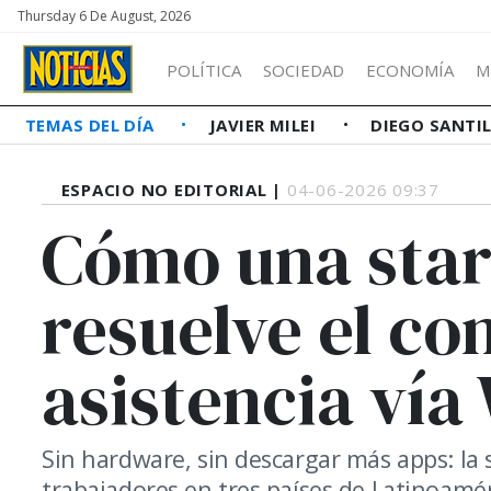
Thursday 6 De August, 2026
POLÍTICA
SOCIEDAD
ECONOMÍA
M
TEMAS DEL DÍA
JAVIER MILEI
DIEGO SANTI
ESPACIO NO EDITORIAL |
04-06-2026 09:37
Cómo una star
resuelve el co
asistencia ví
Sin hardware, sin descargar más apps: la
trabajadores en tres países de Latinoamér