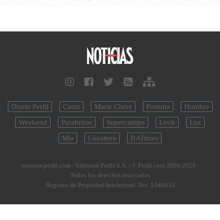
Diario Perfil
Caras
Marie Claire
Fortuna
Hombre
Weekend
Parabrisas
Supercampo
Look
Luz
Mía
Lunateen
BATimes
noticias.perfil.com - Editorial Perfil S.A.
| © Perfil.com 2006-2026 -
Todos los derechos reservados
Registro de Propiedad Intelectual: Nro. 5346433