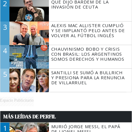
2
QUÉ DIJO BARDEM DE LA
TIENE QUE HACER"
INVASIÓN DE CEUTA
3
ALEXIS MAC ALLISTER CUMPLIÓ
Y SE IMPLANTÓ PELO ANTES DE
VOLVER AL FÚTBOL INGLÉS
4
CHAUVINISMO BOBO Y CRISIS
CON BRASIL: LOS ARGENTINOS
SOMOS DERECHOS Y HUMANOS
5
SANTILLI SE SUMÓ A BULLRICH
Y PRESIONA PARA LA RENUNCIA
DE VILLARRUEL
Espacio Publicitario
MÁS LEÍDAS DE PERFIL
1
MURIÓ JORGE MESSI, EL PAPÁ
DE LIONEL MESSI