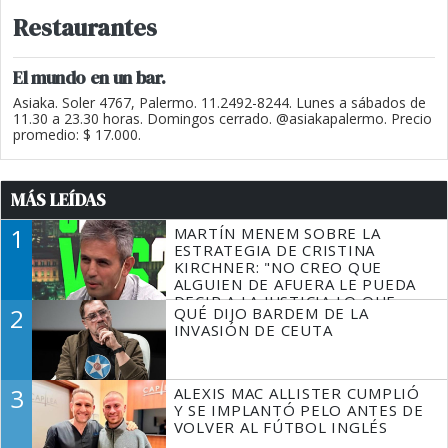
Restaurantes
El mundo en un bar.
Asiaka. Soler 4767, Palermo. 11.2492-8244. Lunes a sábados de
11.30 a 23.30 horas. Domingos cerrado. @asiakapalermo. Precio
promedio: $ 17.000.
MÁS LEÍDAS
1
MARTÍN MENEM SOBRE LA
ESTRATEGIA DE CRISTINA
KIRCHNER: "NO CREO QUE
ALGUIEN DE AFUERA LE PUEDA
DECIR A LA JUSTICIA LO QUE
2
QUÉ DIJO BARDEM DE LA
TIENE QUE HACER"
INVASIÓN DE CEUTA
3
ALEXIS MAC ALLISTER CUMPLIÓ
Y SE IMPLANTÓ PELO ANTES DE
VOLVER AL FÚTBOL INGLÉS