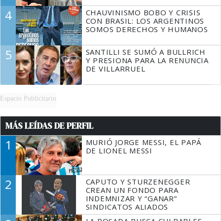
4
CHAUVINISMO BOBO Y CRISIS
CON BRASIL: LOS ARGENTINOS
SOMOS DERECHOS Y HUMANOS
5
SANTILLI SE SUMÓ A BULLRICH
Y PRESIONA PARA LA RENUNCIA
DE VILLARRUEL
Espacio Publicitario
MÁS LEÍDAS DE PERFIL
1
MURIÓ JORGE MESSI, EL PAPÁ
DE LIONEL MESSI
2
CAPUTO Y STURZENEGGER
CREAN UN FONDO PARA
INDEMNIZAR Y “GANAR”
SINDICATOS ALIADOS
LA ROSADA BUSCA CULPABLES