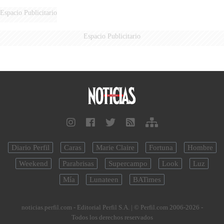
Espacio Publicitario
Espacio Publicitario
Diario Perfil
Caras
Marie Claire
Fortuna
Hombre
Weekend
Parabrisas
Supercampo
Look
Luz
Mía
Lunateen
BATimes
noticias.perfil.com - Editorial Perfil S.A.
| © Perfil.com 2006-2026 -
Todos los derechos reservados