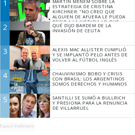
1
MARTÍN MENEM SOBRE LA
ESTRATEGIA DE CRISTINA
KIRCHNER: "NO CREO QUE
ALGUIEN DE AFUERA LE PUEDA
DECIR A LA JUSTICIA LO QUE
2
QUÉ DIJO BARDEM DE LA
TIENE QUE HACER"
INVASIÓN DE CEUTA
3
ALEXIS MAC ALLISTER CUMPLIÓ
Y SE IMPLANTÓ PELO ANTES DE
VOLVER AL FÚTBOL INGLÉS
4
CHAUVINISMO BOBO Y CRISIS
CON BRASIL: LOS ARGENTINOS
SOMOS DERECHOS Y HUMANOS
5
SANTILLI SE SUMÓ A BULLRICH
Y PRESIONA PARA LA RENUNCIA
DE VILLARRUEL
Espacio Publicitario