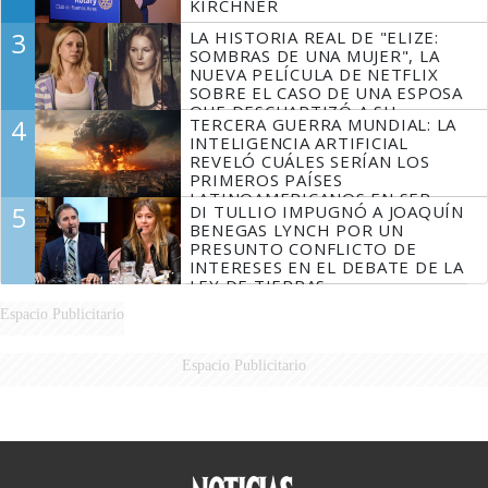
KIRCHNER
3
LA HISTORIA REAL DE "ELIZE:
SOMBRAS DE UNA MUJER", LA
NUEVA PELÍCULA DE NETFLIX
SOBRE EL CASO DE UNA ESPOSA
QUE DESCUARTIZÓ A SU
4
TERCERA GUERRA MUNDIAL: LA
MARIDO
INTELIGENCIA ARTIFICIAL
REVELÓ CUÁLES SERÍAN LOS
PRIMEROS PAÍSES
LATINOAMERICANOS EN SER
5
DI TULLIO IMPUGNÓ A JOAQUÍN
DERROTADOS
BENEGAS LYNCH POR UN
PRESUNTO CONFLICTO DE
INTERESES EN EL DEBATE DE LA
LEY DE TIERRAS
Espacio Publicitario
Espacio Publicitario