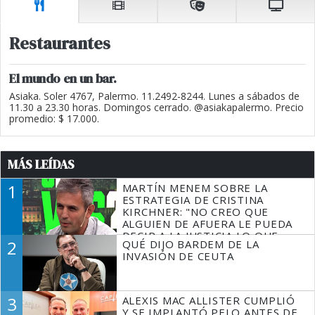
Restaurantes
El mundo en un bar.
Asiaka. Soler 4767, Palermo. 11.2492-8244. Lunes a sábados de
11.30 a 23.30 horas. Domingos cerrado. @asiakapalermo. Precio
promedio: $ 17.000.
MÁS LEÍDAS
1
MARTÍN MENEM SOBRE LA
ESTRATEGIA DE CRISTINA
KIRCHNER: "NO CREO QUE
ALGUIEN DE AFUERA LE PUEDA
DECIR A LA JUSTICIA LO QUE
2
QUÉ DIJO BARDEM DE LA
TIENE QUE HACER"
INVASIÓN DE CEUTA
3
ALEXIS MAC ALLISTER CUMPLIÓ
Y SE IMPLANTÓ PELO ANTES DE