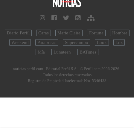
Diario Perfil
Caras
Marie Claire
Fortuna
Hombre
Weekend
Parabrisas
Supercampo
Look
Luz
Mía
Lunateen
BATimes
noticias.perfil.com - Editorial Perfil S.A.
| © Perfil.com 2006-2026 -
Todos los derechos reservados
Registro de Propiedad Intelectual: Nro. 5346433