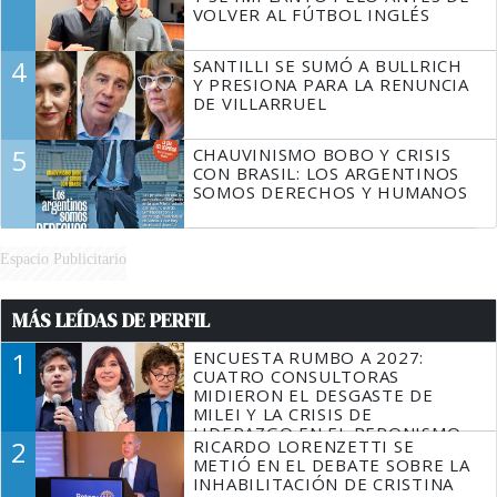
VOLVER AL FÚTBOL INGLÉS
4
SANTILLI SE SUMÓ A BULLRICH
Y PRESIONA PARA LA RENUNCIA
DE VILLARRUEL
5
CHAUVINISMO BOBO Y CRISIS
CON BRASIL: LOS ARGENTINOS
SOMOS DERECHOS Y HUMANOS
Espacio Publicitario
MÁS LEÍDAS DE PERFIL
1
ENCUESTA RUMBO A 2027:
CUATRO CONSULTORAS
MIDIERON EL DESGASTE DE
MILEI Y LA CRISIS DE
LIDERAZGO EN EL PERONISMO
2
RICARDO LORENZETTI SE
METIÓ EN EL DEBATE SOBRE LA
INHABILITACIÓN DE CRISTINA