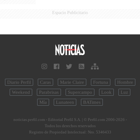
Espacio Publicitario
Diario Perfil
Caras
Marie Claire
Fortuna
Hombre
Weekend
Parabrisas
Supercampo
Look
Luz
Mía
Lunateen
BATimes
noticias.perfil.com - Editorial Perfil S.A.
| © Perfil.com 2006-2026 -
Todos los derechos reservados
Registro de Propiedad Intelectual: Nro. 5346433