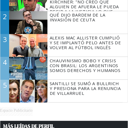
KIRCHNER: "NO CREO QUE
ALGUIEN DE AFUERA LE PUEDA
DECIR A LA JUSTICIA LO QUE
2
QUÉ DIJO BARDEM DE LA
TIENE QUE HACER"
INVASIÓN DE CEUTA
3
ALEXIS MAC ALLISTER CUMPLIÓ
Y SE IMPLANTÓ PELO ANTES DE
VOLVER AL FÚTBOL INGLÉS
4
CHAUVINISMO BOBO Y CRISIS
CON BRASIL: LOS ARGENTINOS
SOMOS DERECHOS Y HUMANOS
5
SANTILLI SE SUMÓ A BULLRICH
Y PRESIONA PARA LA RENUNCIA
DE VILLARRUEL
Espacio Publicitario
MÁS LEÍDAS DE PERFIL