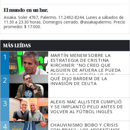
El mundo en un bar.
Asiaka. Soler 4767, Palermo. 11.2492-8244. Lunes a sábados de
11.30 a 23.30 horas. Domingos cerrado. @asiakapalermo. Precio
promedio: $ 17.000.
MÁS LEÍDAS
1
MARTÍN MENEM SOBRE LA
ESTRATEGIA DE CRISTINA
KIRCHNER: "NO CREO QUE
ALGUIEN DE AFUERA LE PUEDA
DECIR A LA JUSTICIA LO QUE
2
QUÉ DIJO BARDEM DE LA
TIENE QUE HACER"
INVASIÓN DE CEUTA
3
ALEXIS MAC ALLISTER CUMPLIÓ
Y SE IMPLANTÓ PELO ANTES DE
VOLVER AL FÚTBOL INGLÉS
4
CHAUVINISMO BOBO Y CRISIS
CON BRASIL: LOS ARGENTINOS